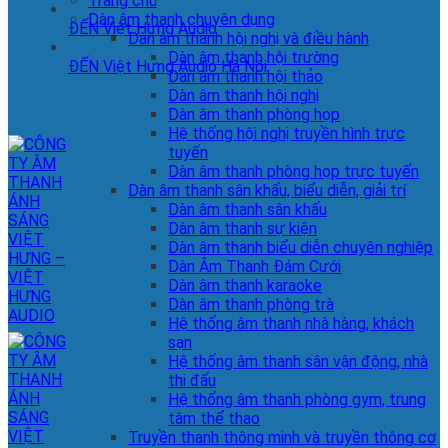
Trang chủ
Dàn âm thanh chuyên dụng
ĐẾN Việt Hưng Audio
Dàn âm thanh hội nghị và điều hành
Dàn âm thanh hội trường
ĐẾN Việt Hưng Audio Hà Nội
Dàn âm thanh hội thảo
Dàn âm thanh hội nghị
Dàn âm thanh phòng họp
Hệ thống hội nghị truyền hình trực
tuyến
Dàn âm thanh phòng họp trực tuyến
Dàn âm thanh sân khấu, biểu diễn, giải trí
Dàn âm thanh sân khấu
Dàn âm thanh sự kiện
Dàn âm thanh biểu diễn chuyên nghiệp
Dàn Âm Thanh Đám Cưới
Dàn âm thanh karaoke
Dàn âm thanh phòng trà
Hệ thống âm thanh nhà hàng, khách
sạn
Hệ thống âm thanh sân vận động, nhà
thi đấu
Hệ thống âm thanh phòng gym, trung
tâm thể thao
Truyền thanh thông minh và truyền thông cơ