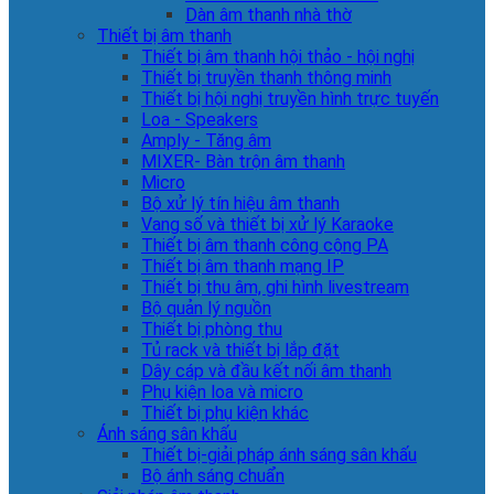
Dàn âm thanh nhà thờ
Thiết bị âm thanh
Thiết bị âm thanh hội thảo - hội nghị
Thiết bị truyền thanh thông minh
Thiết bị hội nghị truyền hình trực tuyến
Loa - Speakers
Amply - Tăng âm
MIXER- Bàn trộn âm thanh
Micro
Bộ xử lý tín hiệu âm thanh
Vang số và thiết bị xử lý Karaoke
Thiết bị âm thanh công cộng PA
Thiết bị âm thanh mạng IP
Thiết bị thu âm, ghi hình livestream
Bộ quản lý nguồn
Thiết bị phòng thu
Tủ rack và thiết bị lắp đặt
Dây cáp và đầu kết nối âm thanh
Phụ kiện loa và micro
Thiết bị phụ kiện khác
Ánh sáng sân khấu
Thiết bị-giải pháp ánh sáng sân khấu
Bộ ánh sáng chuẩn