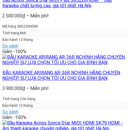
Đầu Acnos Sonca Star MIDI Plus SK5220HDMI – Đầu
Karaoke chất lượng cao, giá tốt nhất Hà Nội
Khoảng
2.500.000
₫
–
Miễn phí!
giá:
từ
Mã hàng SK5220HDMI
2.500.000₫
Tình trạng Mới
đến
Bảo hành 12 tháng
Miễn
So sánh
phí!
Giảm -100%
ĐẦU KARAOKE ARIRANG AR-36R NCHÍNH HÃNG CHUYÊN
NGHIỆP, SỰ LỰA CHỌN TỐI ƯU CHO GIA ĐÌNH BẠN
Khoảng
3.900.000
₫
–
Miễn phí!
giá:
từ
Tình trạng Còn hàng
3.900.000₫
Bảo hành 12 tháng
đến
So sánh
Miễn
Giảm -100%
phí!