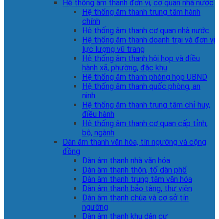
Hệ thống âm thanh đơn vị, cơ quan nhà nước
Hệ thống âm thanh trung tâm hành
chính
Hệ thống âm thanh cơ quan nhà nước
Hệ thống âm thanh doanh trại và đơn vị
lực lượng vũ trang
Hệ thống âm thanh hội họp và điều
hành xã, phường, đặc khu
Hệ thống âm thanh phòng họp UBND
Hệ thống âm thanh quốc phòng, an
ninh
Hệ thống âm thanh trung tâm chỉ huy,
điều hành
Hệ thống âm thanh cơ quan cấp tỉnh,
bộ, ngành
Dàn âm thanh văn hóa, tín ngưỡng và cộng
đồng
Dàn âm thanh nhà văn hóa
Dàn âm thanh thôn, tổ dân phố
Dàn âm thanh trung tâm văn hóa
Dàn âm thanh bảo tàng, thư viện
Dàn âm thanh chùa và cơ sở tín
ngưỡng
Dàn âm thanh khu dân cư