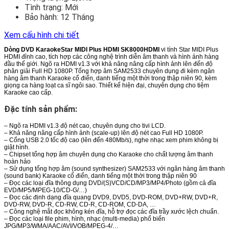
Tình trạng:
Mới
Bảo hành:
12 Tháng
Xem cấu hình chi tiết
Dòng DVD KaraokeStar MIDI Plus HDMI SK8000HDMI
vi tính Star MIDI Plus
HDMI đỉnh cao, tích hợp các công nghệ trình diễn âm thanh và hình ảnh hàng
đầu thế giới. Ngõ ra HDMI v1.3 với khả năng nâng cấp hình ảnh lên đến độ
phân giải Full HD 1080P. Tổng hợp âm SAM2533 chuyên dụng đi kèm ngân
hàng âm thanh Karaoke cổ điển, danh tiếng một thời trong thập niên 90, kèm
giọng ca hàng loạt ca sĩ ngôi sao. Thiết kế hiện đại, chuyên dụng cho tiệm
Karaoke cao cấp.
Đặc tính sản phẩm:
– Ngõ ra HDMI v1.3 độ nét cao, chuyên dụng cho tivi LCD.
– Khả năng nâng cấp hình ảnh (scale-up) lên độ nét cao Full HD 1080P.
– Cổng USB 2.0 tốc độ cao (lên đến 480Mb/s), nghe nhạc xem phim không bị
giật hình.
– Chipset tổng hợp âm chuyên dụng cho Karaoke cho chất lượng âm thanh
hoàn hảo
– Sử dụng tổng hợp âm (sound synthesizer) SAM2533 với ngân hàng âm thanh
(sound bank) Karaoke cổ điển, danh tiếng một thời trong thập niên 90
– Đọc các loại đĩa thông dụng DVD/(S)VCD/CD/MP3/MP4/Photo (gồm cả đĩa
EVD/MP5/MPEG-10/CD-G/…)
– Đọc các định dạng đĩa quang DVD9, DVD5, DVD-ROM, DVD+RW, DVD+R,
DVD-RW, DVD-R, CD-RW, CD-R, CD-ROM, CD-DA, …
– Công nghệ mắt đọc không kén đĩa, hỗ trợ đọc các đĩa trầy xước lệch chuẩn.
– Đọc các loại file phim, hình, nhạc (multi-media) phổ biến
JPG/MP3/WMA/AAC/AVI/VOB/MPEG-4/…