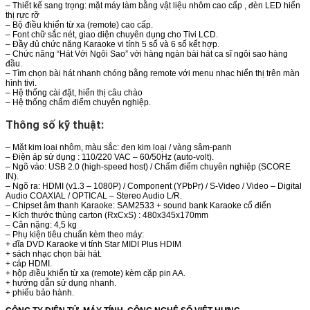
– Thiết kế sang trọng: mặt máy làm bằng vật liệu nhôm cao cấp , đèn LED hiển
thị rực rỡ
– Bộ điều khiển từ xa (remote) cao cấp.
– Font chữ sắc nét, giao diện chuyên dụng cho Tivi LCD.
– Đầy đủ chức năng Karaoke vi tính 5 số và 6 số kết hợp.
– Chức năng “Hát Với Ngôi Sao” với hàng ngàn bài hát ca sĩ ngôi sao hàng
đầu.
– Tìm chọn bài hát nhanh chóng bằng remote với menu nhạc hiển thị trên màn
hình tivi.
– Hệ thống cài đặt, hiển thị câu chào
– Hệ thống chấm điểm chuyên nghiệp.
Thông số kỹ thuật:
– Mặt kim loại nhôm, màu sắc: đen kim loại / vàng sâm-panh
– Điện áp sử dụng : 110/220 VAC – 60/50Hz (auto-volt).
– Ngõ vào: USB 2.0 (high-speed host) / Chấm điểm chuyên nghiệp (SCORE
IN).
– Ngõ ra: HDMI (v1.3 – 1080P) / Component (YPbPr) / S-Video / Video – Digital
Audio COAXIAL / OPTICAL – Stereo Audio L/R.
– Chipset âm thanh Karaoke: SAM2533 + sound bank Karaoke cổ điển
– Kích thước thùng carton (RxCxS) : 480x345x170mm
– Cân nặng: 4,5 kg
– Phụ kiện tiêu chuẩn kèm theo máy:
+ đĩa DVD Karaoke vi tính Star MIDI Plus HDIM
+ sách nhạc chọn bài hát.
+ cáp HDMI.
+ hộp điều khiển từ xa (remote) kèm cặp pin AA.
+ hướng dẫn sử dụng nhanh.
+ phiếu bảo hành.