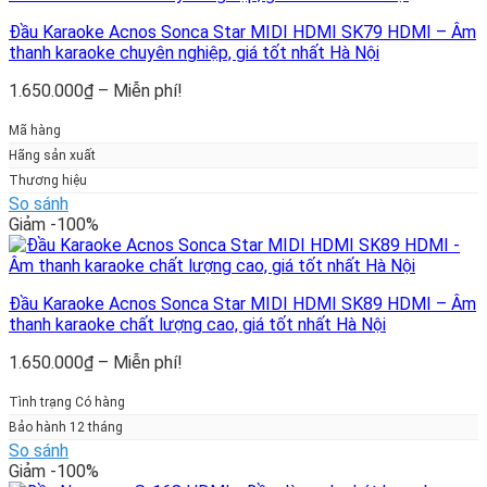
Đầu Karaoke Acnos Sonca Star MIDI HDMI SK79 HDMI – Âm
thanh karaoke chuyên nghiệp, giá tốt nhất Hà Nội
Khoảng
1.650.000
₫
–
Miễn phí!
giá:
từ
Mã hàng
1.650.000₫
Hãng sản xuất
đến
Thương hiệu
Miễn
So sánh
phí!
Giảm -100%
Đầu Karaoke Acnos Sonca Star MIDI HDMI SK89 HDMI – Âm
thanh karaoke chất lượng cao, giá tốt nhất Hà Nội
Khoảng
1.650.000
₫
–
Miễn phí!
giá:
từ
Tình trạng Có hàng
1.650.000₫
Bảo hành 12 tháng
đến
So sánh
Miễn
Giảm -100%
phí!