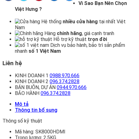
Vì Sao Bạn Nên Chọn
Việt Hưng ?
Hệ thống
nhiều cửa hàng
tại nhất Việt
Nam
Hàng
chính hãng
, giá cạnh tranh
Hỗ trợ kỹ thuật
trọn đời
Dịch vụ bảo hành, bảo trì sản phẩm
nhanh
số 1 Việt Nam
Liên hệ
KINH DOANH 1
0988.970.666
KINH DOANH 2
096.374.2828
BÁN BUÔN, DỰ ÁN
0944.970.666
BẢO HÀNH
096.374.2828
Mô tả
Thông tin bổ sung
Thông số kỹ thuật
Mã hàng:
SK8000HDMI
Trọng lượng:
2,5KG