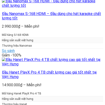
Đầu Nanomax S-168 HDMI – Đầu dùng cho hát karaoke chất
lượng tốt
Khoảng
2.990.000
₫
–
Miễn phí!
giá:
từ
Mã hàng S-168 HDMi
2.990.000₫
Hãng sản xuất việt hưng
đến
Thương hiệu Nanomax
Miễn
So sánh
phí!
Giảm -100%
Đầu Hanet PlayX Pro 4 TB chất lượng cao giá tốt nhất tại
Việt Hưng
Khoảng
14.900.000
₫
–
Miễn phí!
giá:
từ
Mã hàng Hanet PlayX Pro 4 TB
14.900.000₫
Hãng sản xuất việt hưng
đến
Thương hiệu Hanet