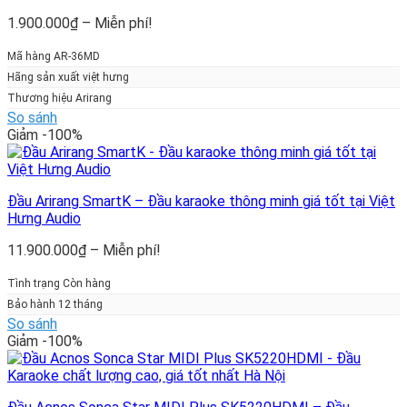
Khoảng
1.900.000
₫
–
Miễn phí!
giá:
từ
Mã hàng AR-36MD
1.900.000₫
Hãng sản xuất việt hưng
đến
Thương hiệu Arirang
Miễn
So sánh
phí!
Giảm -100%
Đầu Arirang SmartK – Đầu karaoke thông minh giá tốt tại Việt
Hưng Audio
Khoảng
11.900.000
₫
–
Miễn phí!
giá:
từ
Tình trạng Còn hàng
11.900.000₫
Bảo hành 12 tháng
đến
So sánh
Miễn
Giảm -100%
phí!