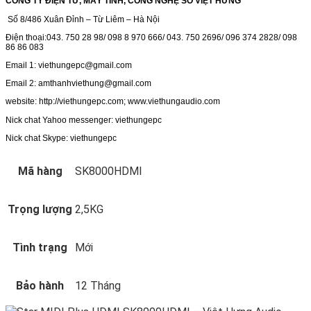
CÔNG TY ĐIỆN TỬ, MÁY TÍNH, CÔNG NGHỆ SỐ VIỆT HƯNG
Số 8/486 Xuân Đỉnh – Từ Liêm – Hà Nội
Điện thoại:043. 750 28 98/ 098 8 970 666/ 043. 750 2696/ 096 374 2828/ 098
86 86 083
Email 1: viethungepc@gmail.com
Email 2: amthanhviethung@gmail.com
website: http://viethungepc.com; www.viethungaudio.com
Nick chat Yahoo messenger: viethungepc
Nick chat Skype: viethungepc
Mã hàng
SK8000HDMI
Trọng lượng
2,5KG
Tình trạng
Mới
Bảo hành
12 Tháng