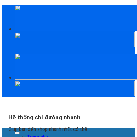
Skip
to
content
Hệ thống chỉ đường nhanh
Giúp bạn đến shop nhanh nhất có thể