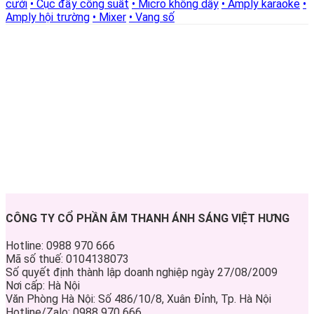
cưới
• Cục đẩy công suất
• Micro không dây
• Amply karaoke
•
Amply hội trường
• Mixer
• Vang số
CÔNG TY CỔ PHẦN ÂM THANH ÁNH SÁNG VIỆT HƯNG
Hotline: 0988 970 666
Mã số thuế: 0104138073
Số quyết định thành lập doanh nghiệp ngày 27/08/2009
Nơi cấp: Hà Nội
Văn Phòng Hà Nội: Số 486/10/8, Xuân Đỉnh, Tp. Hà Nội
Hotline/Zalo: 0988 970 666