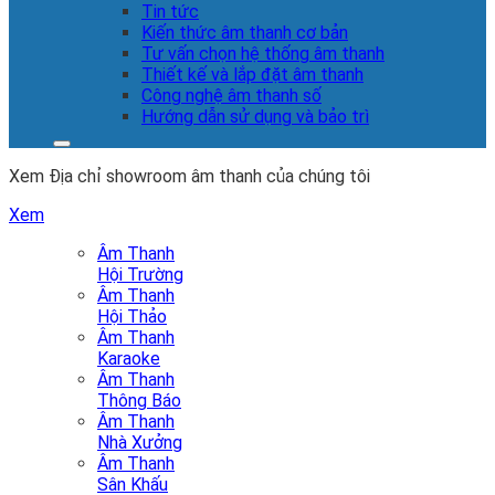
Tin tức
Kiến thức âm thanh cơ bản
Tư vấn chọn hệ thống âm thanh
Thiết kế và lắp đặt âm thanh
Công nghệ âm thanh số
Hướng dẫn sử dụng và bảo trì
Xem Địa chỉ showroom âm thanh của chúng tôi
Xem
Âm Thanh
Hội Trường
Âm Thanh
Hội Thảo
Âm Thanh
Karaoke
Âm Thanh
Thông Báo
Âm Thanh
Nhà Xưởng
Âm Thanh
Sân Khấu