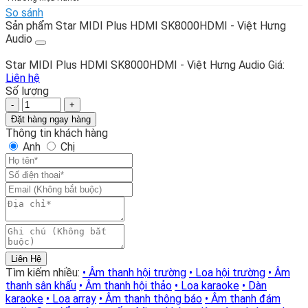
Miễn
So sánh
phí!
Sản phẩm Star MIDI Plus HDMI SK8000HDMI - Việt Hưng
Audio
Star MIDI Plus HDMI SK8000HDMI - Việt Hưng Audio
Giá:
Liên hệ
Số lượng
Star
MIDI
Đặt hàng ngay hàng
Plus
Thông tin khách hàng
HDMI
Anh
Chị
SK8000HDMI
-
Việt
Hưng
Audio
số
lượng
Liên Hệ
Tìm kiếm nhiều:
• Âm thanh hội trường
• Loa hội trường
• Âm
thanh sân khấu
• Âm thanh hội thảo
• Loa karaoke
• Dàn
karaoke
• Loa array
• Âm thanh thông báo
• Âm thanh đám