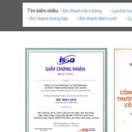
Tìm kiếm nhiều:
• Âm thanh hội trường
• Loa hội t
• Âm thanh thông báo
• Âm thanh đám cưới
• C