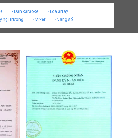
ke
• Dàn karaoke
• Loa array
y hội trường
• Mixer
• Vang số