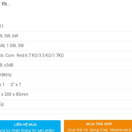
 thị….
11
W, 3W, 6W
5W, 1.5W, 3W
ck: Com Red:6.7 KΩ/3.3 KΩ/1.7KΩ
B ±3dB
-18KHz
x 1 2″ x 1
 x 200 x 85mm
Kg
MUA TRẢ GÓP
LIÊN HỆ MUA
Qua thẻ tín dụng Visa, Mastercard
ng ký nhận thông tin sản phẩm