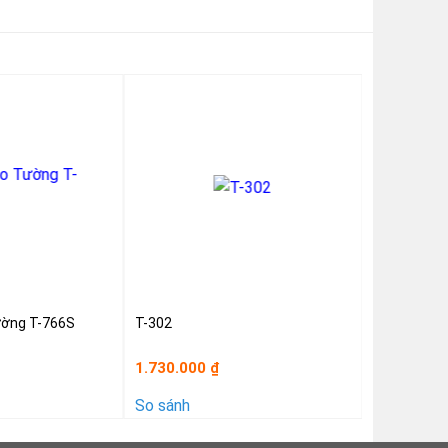
ường T-766S
T-302
1.730.000
₫
So sánh