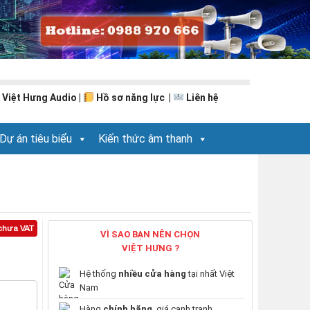
 Việt Hưng Audio
|
Hồ sơ năng lực
|
Liên hệ
Dự án tiêu biểu
Kiến thức âm thanh
chưa VAT
VÌ SAO BẠN NÊN CHỌN
VIỆT HƯNG ?
Hệ thống
nhiều cửa hàng
tại nhất Việt
Nam
Hàng
chính hãng
, giá cạnh tranh