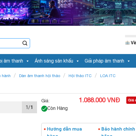
Về
bị âm thanh
Ánh sáng sân khấu
Giải pháp âm thanh
/
/
/
u hành
Dàn âm thanh hội thảo
Hội thảo ITC
LOA ITC
1.088.000 VNĐ
Giá:
Giá 
1/
1
Còn Hàng
Hướng dẫn mua
Bảo hành chính