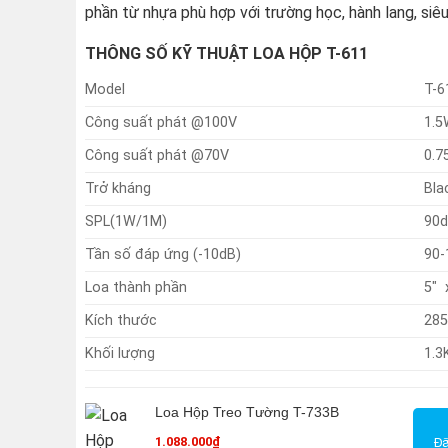
phần từ nhựa phù hợp với trường học, hành lang, siêu
THÔNG SỐ KỸ THUẬT LOA HỘP T-611
Model
T-6
Công suất phát @100V
1.5
Công suất phát @70V
0.7
Trở kháng
Bla
SPL(1W/1M)
90d
Tần số đáp ứng (-10dB)
90
Loa thành phần
5″ 
Kích thước
285
Khối lượng
1.3
Loa Hộp Treo Tường T-733B
1.088.000
₫
Đă