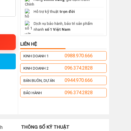
Hỗ trợ kỹ thuật
trọn đời
Dịch vụ bảo hành, bảo trì sản phẩm
nhanh
số 1 Việt Nam
LIÊN HỆ
0988.970.666
KINH DOANH 1
096.374.2828
KINH DOANH 2
0944.970.666
BÁN BUÔN, DỰ ÁN
096.374.2828
BẢO HÀNH
THÔNG SỐ KỸ THUẬT
nh