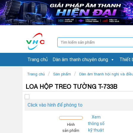
Skip
to
content
Tìm
kiếm:
Trang chủ
Dàn âm thanh chuyên dụng
Thiết 
/
/
Trang chủ
Sản phẩm
Dàn âm thanh hội nghị và điề
LOA HỘP TREO TƯỜNG T-733B
Click vào hình để phóng to
Xem
thông số
Hình
kỹ thuật
sản phẩm