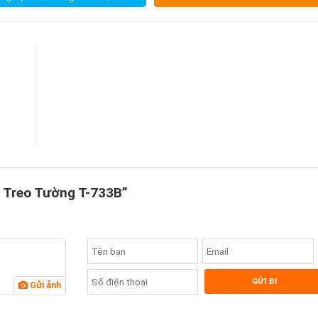
5
4
3
2
1
p Treo Tường T-733B”
Gửi ảnh