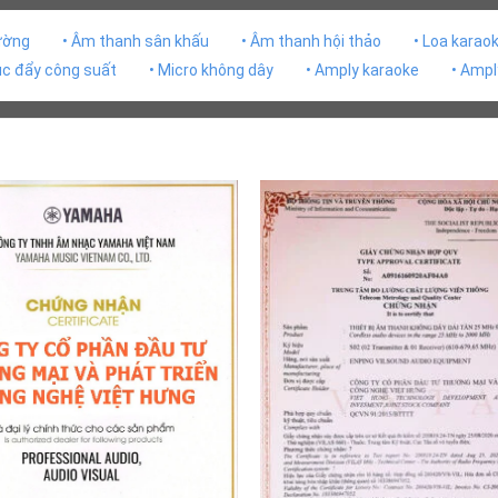
rường
• Âm thanh sân khấu
• Âm thanh hội thảo
• Loa karao
ục đẩy công suất
• Micro không dây
• Amply karaoke
• Ampl