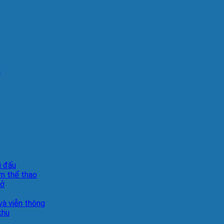
n
i đấu
m thể thao
sở
à viễn thông
khu