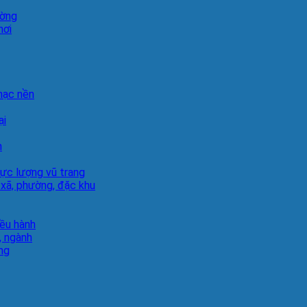
ường
hơi
hạc nền
ại
h
lực lượng vũ trang
 xã, phường, đặc khu
iều hành
, ngành
ng