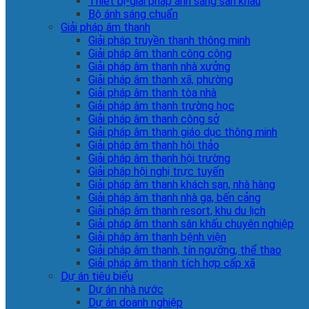
Thiết bị-giải pháp ánh sáng sân khấu
Bộ ánh sáng chuẩn
Giải pháp âm thanh
Giải pháp truyền thanh thông minh
Giải pháp âm thanh công cộng
Giải pháp âm thanh nhà xưởng
Giải pháp âm thanh xã, phường
Giải pháp âm thanh tòa nhà
Giải pháp âm thanh trường học
Giải pháp âm thanh công sở
Giải pháp âm thanh giáo dục thông minh
Giải pháp âm thanh hội thảo
Giải pháp âm thanh hội trường
Giải pháp hội nghị trực tuyến
Giải pháp âm thanh khách sạn, nhà hàng
Giải pháp âm thanh nhà ga, bến cảng
Giải pháp âm thanh resort, khu du lịch
Giải pháp âm thanh sân khấu chuyên nghiệp
Giải pháp âm thanh bệnh viện
Giải pháp âm thanh, tín ngưỡng, thể thao
Giải pháp âm thanh tích hợp cấp xã
Dự án tiêu biểu
Dự án nhà nước
Dự án doanh nghiệp