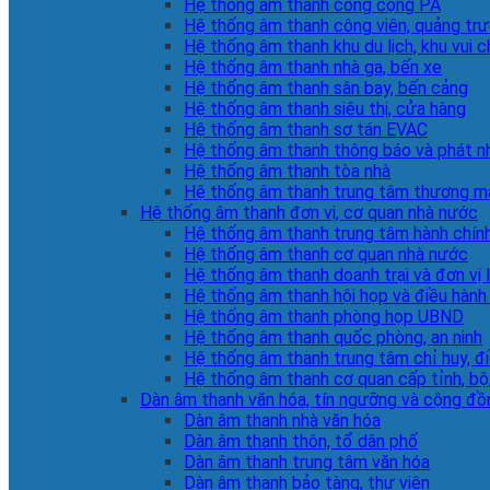
Hệ thống âm thanh công cộng PA
Hệ thống âm thanh công viên, quảng tr
Hệ thống âm thanh khu du lịch, khu vui c
Hệ thống âm thanh nhà ga, bến xe
Hệ thống âm thanh sân bay, bến cảng
Hệ thống âm thanh siêu thị, cửa hàng
Hệ thống âm thanh sơ tán EVAC
Hệ thống âm thanh thông báo và phát n
Hệ thống âm thanh tòa nhà
Hệ thống âm thanh trung tâm thương m
Hệ thống âm thanh đơn vị, cơ quan nhà nước
Hệ thống âm thanh trung tâm hành chín
Hệ thống âm thanh cơ quan nhà nước
Hệ thống âm thanh doanh trại và đơn vị 
Hệ thống âm thanh hội họp và điều hành
Hệ thống âm thanh phòng họp UBND
Hệ thống âm thanh quốc phòng, an ninh
Hệ thống âm thanh trung tâm chỉ huy, đ
Hệ thống âm thanh cơ quan cấp tỉnh, bộ
Dàn âm thanh văn hóa, tín ngưỡng và cộng đồ
Dàn âm thanh nhà văn hóa
Dàn âm thanh thôn, tổ dân phố
Dàn âm thanh trung tâm văn hóa
Dàn âm thanh bảo tàng, thư viện