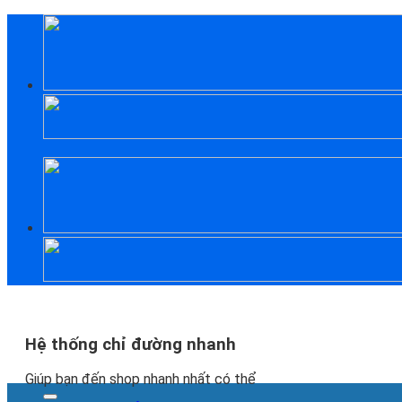
Skip
to
content
Hệ thống chỉ đường nhanh
Giúp bạn đến shop nhanh nhất có thể