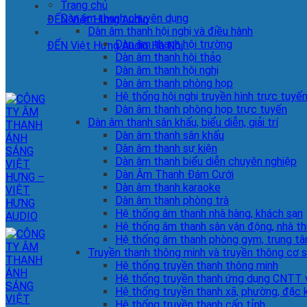
Trang chủ
Dàn âm thanh chuyên dụng
ĐẾN Việt Hưng Audio
Dàn âm thanh hội nghị và điều hành
Dàn âm thanh hội trường
ĐẾN Việt Hưng Audio Hà Nội
Dàn âm thanh hội thảo
Dàn âm thanh hội nghị
Dàn âm thanh phòng họp
Hệ thống hội nghị truyền hình trực tuyế
Dàn âm thanh phòng họp trực tuyến
Dàn âm thanh sân khấu, biểu diễn, giải trí
Dàn âm thanh sân khấu
Dàn âm thanh sự kiện
Dàn âm thanh biểu diễn chuyên nghiệp
Dàn Âm Thanh Đám Cưới
Dàn âm thanh karaoke
Dàn âm thanh phòng trà
Hệ thống âm thanh nhà hàng, khách sạn
Hệ thống âm thanh sân vận động, nhà th
Hệ thống âm thanh phòng gym, trung tâ
Truyền thanh thông minh và truyền thông cơ 
Hệ thống truyền thanh thông minh
Hệ thống truyền thanh ứng dụng CNTT v
Hệ thống truyền thanh xã, phường, đặc 
Hệ thống truyền thanh cấp tỉnh