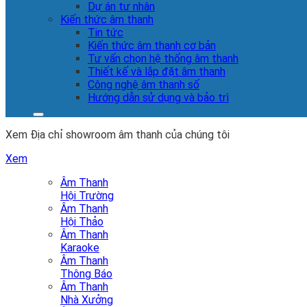
Dự án tư nhân
Kiến thức âm thanh
Tin tức
Kiến thức âm thanh cơ bản
Tư vấn chọn hệ thống âm thanh
Thiết kế và lắp đặt âm thanh
Công nghệ âm thanh số
Hướng dẫn sử dụng và bảo trì
Xem Địa chỉ showroom âm thanh của chúng tôi
Xem
Âm Thanh
Hội Trường
Âm Thanh
Hội Thảo
Âm Thanh
Karaoke
Âm Thanh
Thông Báo
Âm Thanh
Nhà Xưởng