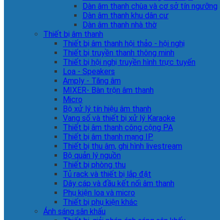
Dàn âm thanh chùa và cơ sở tín ngưỡng
Dàn âm thanh khu dân cư
Dàn âm thanh nhà thờ
Thiết bị âm thanh
Thiết bị âm thanh hội thảo - hội nghị
Thiết bị truyền thanh thông minh
Thiết bị hội nghị truyền hình trực tuyến
Loa - Speakers
Amply - Tăng âm
MIXER- Bàn trộn âm thanh
Micro
Bộ xử lý tín hiệu âm thanh
Vang số và thiết bị xử lý Karaoke
Thiết bị âm thanh công cộng PA
Thiết bị âm thanh mạng IP
Thiết bị thu âm, ghi hình livestream
Bộ quản lý nguồn
Thiết bị phòng thu
Tủ rack và thiết bị lắp đặt
Dây cáp và đầu kết nối âm thanh
Phụ kiện loa và micro
Thiết bị phụ kiện khác
Ánh sáng sân khấu