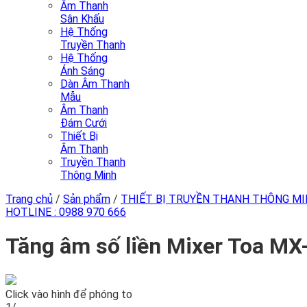
Âm Thanh
Sân Khấu
Hệ Thống
Truyền Thanh
Hệ Thống
Ánh Sáng
Dàn Âm Thanh
Mẫu
Âm Thanh
Đám Cưới
Thiết Bị
Âm Thanh
Truyền Thanh
Thông Minh
Trang chủ
/
Sản phẩm
/
THIẾT BỊ TRUYỀN THANH THÔNG M
HOTLINE :
0988 970 666
Tăng âm số liền Mixer Toa M
Click vào hình để phóng to