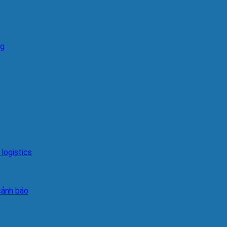
ng
logistics
cảnh báo