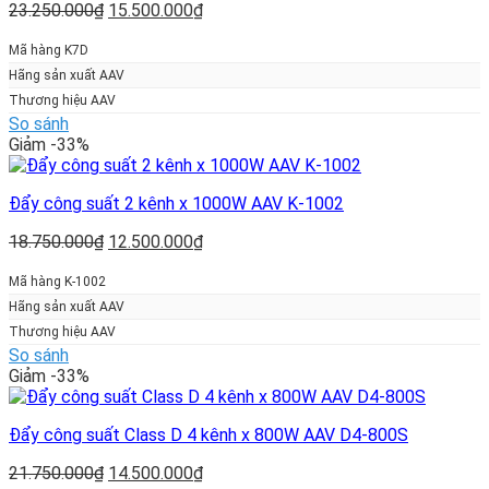
Giá
Giá
23.250.000
₫
15.500.000
₫
gốc
hiện
là:
tại
Mã hàng K7D
23.250.000₫.
là:
Hãng sản xuất AAV
15.500.000₫.
Thương hiệu AAV
So sánh
Giảm -33%
Đẩy công suất 2 kênh x 1000W AAV K-1002
Giá
Giá
18.750.000
₫
12.500.000
₫
gốc
hiện
là:
tại
Mã hàng K-1002
18.750.000₫.
là:
Hãng sản xuất AAV
12.500.000₫.
Thương hiệu AAV
So sánh
Giảm -33%
Đẩy công suất Class D 4 kênh x 800W AAV D4-800S
Giá
Giá
21.750.000
₫
14.500.000
₫