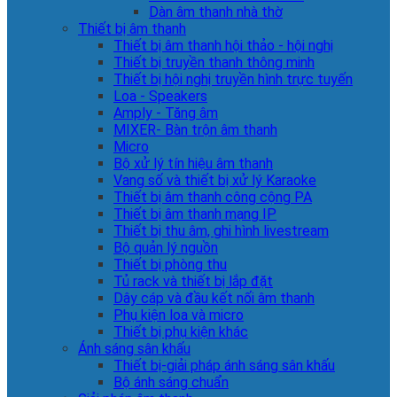
Dàn âm thanh nhà thờ
Thiết bị âm thanh
Thiết bị âm thanh hội thảo - hội nghị
Thiết bị truyền thanh thông minh
Thiết bị hội nghị truyền hình trực tuyến
Loa - Speakers
Amply - Tăng âm
MIXER- Bàn trộn âm thanh
Micro
Bộ xử lý tín hiệu âm thanh
Vang số và thiết bị xử lý Karaoke
Thiết bị âm thanh công cộng PA
Thiết bị âm thanh mạng IP
Thiết bị thu âm, ghi hình livestream
Bộ quản lý nguồn
Thiết bị phòng thu
Tủ rack và thiết bị lắp đặt
Dây cáp và đầu kết nối âm thanh
Phụ kiện loa và micro
Thiết bị phụ kiện khác
Ánh sáng sân khấu
Thiết bị-giải pháp ánh sáng sân khấu
Bộ ánh sáng chuẩn