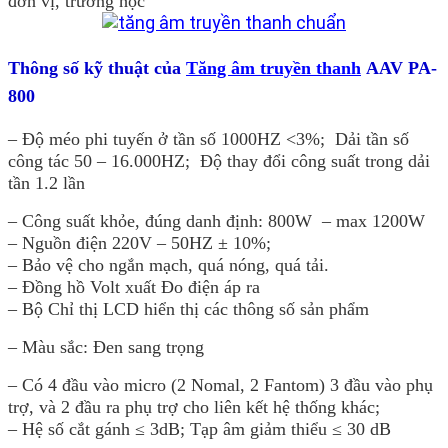
đơn vị, trường học
Thông số kỹ thuật của
Tăng âm truyền thanh
AAV PA-
800
– Độ méo phi tuyến ở tần số 1000HZ <3%; Dải tần số
công tác 50 – 16.000HZ; Độ thay đổi công suất trong dải
tần 1.2 lần
– Công suất khỏe, đúng danh định: 800W – max 1200W
– Nguồn điện 220V – 50HZ ± 10%;
– Bảo vệ cho ngắn mạch, quá nóng, quá tải.
– Đồng hồ Volt xuất Đo điện áp ra
– Bộ Chỉ thị LCD hiển thị các thông số sản phẩm
– Màu sắc: Đen sang trọng
– Có 4 đầu vào micro (2 Nomal, 2 Fantom) 3 đầu vào phụ
trợ, và 2 đầu ra phụ trợ cho liên kết hệ thống khác;
– Hệ số cắt gánh ≤ 3dB; Tạp âm giảm thiểu ≤ 30 dB