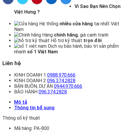
Vì Sao Bạn Nên Chọn
Việt Hưng ?
Hệ thống
nhiều cửa hàng
tại nhất Việt
Nam
Hàng
chính hãng
, giá cạnh tranh
Hỗ trợ kỹ thuật
trọn đời
Dịch vụ bảo hành, bảo trì sản phẩm
nhanh
số 1 Việt Nam
Liên hệ
KINH DOANH 1
0988.970.666
KINH DOANH 2
096.374.2828
BÁN BUÔN, DỰ ÁN
0944.970.666
BẢO HÀNH
096.374.2828
Mô tả
Thông tin bổ sung
Thông số kỹ thuật
Mã hàng:
PA-800