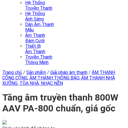
Hệ Thống
Truyền Thanh
Hệ Thống
Ánh Sáng
Dàn Âm Thanh
Mẫu
Âm Thanh
Đám Cưới
Thiết Bị
Âm Thanh
Truyền Thanh
Thông Minh
Trang chủ
/
Sản phẩm
/
Giải pháp âm thanh
/
ÂM THANH
CÔNG CỘNG, ÂM THANH THÔNG BÁO, ÂM THANH NHÀ
XƯỞNG, TÒA NHÀ, NHẠC NỀN
Tăng âm truyền thanh 800W
AAV PA-800 chuẩn, giá gốc