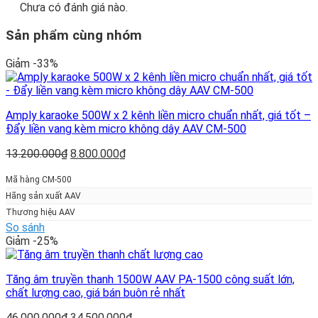
Chưa có đánh giá nào.
Sản phẩm cùng nhóm
Giảm -33%
Amply karaoke 500W x 2 kênh liền micro chuẩn nhất, giá tốt –
Đẩy liền vang kèm micro không dây AAV CM-500
Giá
Giá
13.200.000
₫
8.800.000
₫
gốc
hiện
là:
tại
Mã hàng CM-500
13.200.000₫.
là:
Hãng sản xuất AAV
8.800.000₫.
Thương hiệu AAV
So sánh
Giảm -25%
Tăng âm truyền thanh 1500W AAV PA-1500 công suất lớn,
chất lượng cao, giá bán buôn rẻ nhất
Giá
Giá
46.000.000
₫
34.500.000
₫