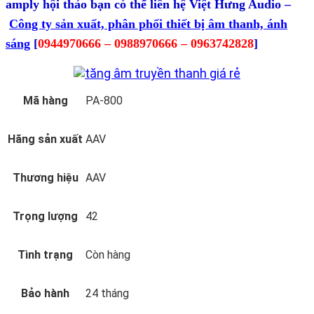
amply hội thảo bạn
có thể liên hệ Việt Hưng Audio –
Công ty sản xuất, phân phối thiết bị âm thanh, ánh
sáng
[
0944970666 – 0988970666 – 0963742828
]
Mã hàng
PA-800
Hãng sản xuất
AAV
Thương hiệu
AAV
Trọng lượng
42
Tình trạng
Còn hàng
Bảo hành
24 tháng