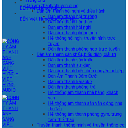
Trang chủ
Dàn âm thanh chuyên dụng
ĐẾN Việt Hưng Audio
Dàn âm thanh hội nghị và điều hành
Dàn âm thanh hội trường
ĐẾN Việt Hưng Audio Hà Nội
Dàn âm thanh hội thảo
Dàn âm thanh hội nghị
Dàn âm thanh phòng họp
Hệ thống hội nghị truyền hình trực
tuyến
Dàn âm thanh phòng họp trực tuyến
Dàn âm thanh sân khấu, biểu diễn, giải trí
Dàn âm thanh sân khấu
Dàn âm thanh sự kiện
Dàn âm thanh biểu diễn chuyên nghiệp
Dàn Âm Thanh Đám Cưới
Dàn âm thanh karaoke
Dàn âm thanh phòng trà
Hệ thống âm thanh nhà hàng, khách
sạn
Hệ thống âm thanh sân vận động, nhà
thi đấu
Hệ thống âm thanh phòng gym, trung
tâm thể thao
Truyền thanh thông minh và truyền thông cơ