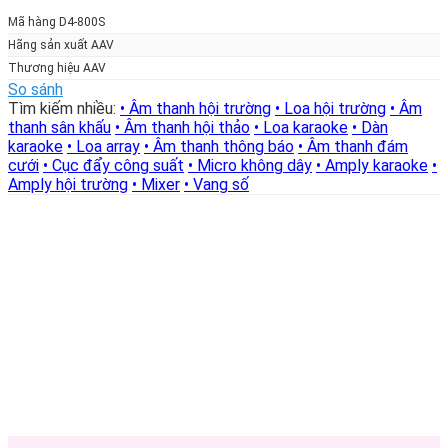
gốc
hiện
là:
tại
Mã hàng D4-800S
21.750.000₫.
là:
Hãng sản xuất AAV
14.500.000₫.
Thương hiệu AAV
So sánh
Tìm kiếm nhiều:
• Âm thanh hội trường
• Loa hội trường
• Âm
thanh sân khấu
• Âm thanh hội thảo
• Loa karaoke
• Dàn
karaoke
• Loa array
• Âm thanh thông báo
• Âm thanh đám
cưới
• Cục đẩy công suất
• Micro không dây
• Amply karaoke
•
Amply hội trường
• Mixer
• Vang số