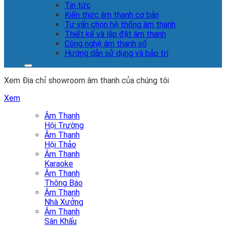
Tin tức
Kiến thức âm thanh cơ bản
Tư vấn chọn hệ thống âm thanh
Thiết kế và lắp đặt âm thanh
Công nghệ âm thanh số
Hướng dẫn sử dụng và bảo trì
Xem Địa chỉ showroom âm thanh của chúng tôi
Xem
Âm Thanh
Hội Trường
Âm Thanh
Hội Thảo
Âm Thanh
Karaoke
Âm Thanh
Thông Báo
Âm Thanh
Nhà Xưởng
Âm Thanh
Sân Khấu