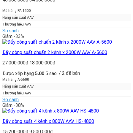
gốc
hiện
là:
tại
Mã hàng PA-1500
46.000.000₫.
là:
Hãng sản xuất AAV
34.500.000₫.
Thương hiệu AAV
So sánh
Giảm -33%
Đẩy công suất chuẩn 2 kênh x 2000W AAV A-5600
Giá
Giá
27.000.000
₫
18.000.000
₫
gốc
hiện
/ 2 đã bán
Được xếp hạng
5.00
5 sao
là:
tại
27.000.000₫.
là:
Mã hàng A-5600
18.000.000₫.
Hãng sản xuất AAV
Thương hiệu AAV
So sánh
Giảm -38%
Đẩy công suất 4 kênh x 800W AAV HS-4800
Giá
Giá
15.200.000
₫
9.500.000
₫