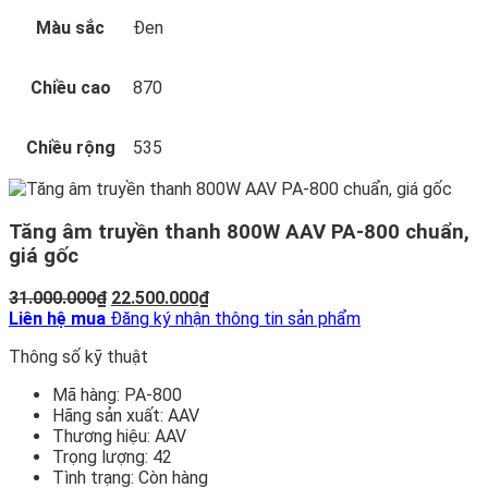
Màu sắc
Đen
Chiều cao
870
Chiều rộng
535
Tăng âm truyền thanh 800W AAV PA-800 chuẩn,
giá gốc
Giá
Giá
31.000.000
₫
22.500.000
₫
gốc
hiện
Liên hệ mua
Đăng ký nhận thông tin sản phẩm
là:
tại
Thông số kỹ thuật
31.000.000₫.
là:
22.500.000₫.
Mã hàng:
PA-800
Hãng sản xuất:
AAV
Thương hiệu:
AAV
Trọng lượng:
42
Tình trạng:
Còn hàng