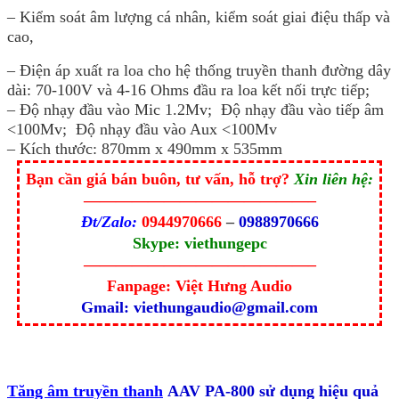
– Kiểm soát âm lượng cá nhân, kiểm soát giai điệu thấp và
cao,
– Điện áp xuất ra loa cho hệ thống truyền thanh đường dây
dài: 70-100V và 4-16 Ohms đầu ra loa kết nối trực tiếp;
– Độ nhạy đầu vào Mic 1.2Mv; Độ nhạy đầu vào tiếp âm
<100Mv; Độ nhạy đầu vào Aux <100Mv
– Kích thước: 870mm x 490mm x 535mm
Bạn cần giá bán buôn, tư vấn, hỗ trợ?
Xin liên hệ:
——————————————–
Đt/Zalo:
0944970666
–
0988970666
Skype: viethungepc
——————————————–
Fanpage: Việt Hưng Audio
Gmail: viethungaudio@gmail.com
Tăng âm truyền thanh
AAV PA-800 sử dụng hiệu quả