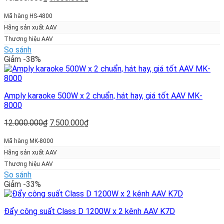
gốc
hiện
là:
tại
Mã hàng HS-4800
15.200.000₫.
là:
Hãng sản xuất AAV
9.500.000₫.
Thương hiệu AAV
So sánh
Giảm -38%
Amply karaoke 500W x 2 chuẩn, hát hay, giá tốt AAV MK-
8000
Giá
Giá
12.000.000
₫
7.500.000
₫
gốc
hiện
là:
tại
Mã hàng MK-8000
12.000.000₫.
là:
Hãng sản xuất AAV
7.500.000₫.
Thương hiệu AAV
So sánh
Giảm -33%
Đẩy công suất Class D 1200W x 2 kênh AAV K7D