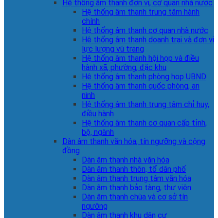
Hệ thống âm thanh đơn vị, cơ quan nhà nước
Hệ thống âm thanh trung tâm hành
chính
Hệ thống âm thanh cơ quan nhà nước
Hệ thống âm thanh doanh trại và đơn vị
lực lượng vũ trang
Hệ thống âm thanh hội họp và điều
hành xã, phường, đặc khu
Hệ thống âm thanh phòng họp UBND
Hệ thống âm thanh quốc phòng, an
ninh
Hệ thống âm thanh trung tâm chỉ huy,
điều hành
Hệ thống âm thanh cơ quan cấp tỉnh,
bộ, ngành
Dàn âm thanh văn hóa, tín ngưỡng và cộng
đồng
Dàn âm thanh nhà văn hóa
Dàn âm thanh thôn, tổ dân phố
Dàn âm thanh trung tâm văn hóa
Dàn âm thanh bảo tàng, thư viện
Dàn âm thanh chùa và cơ sở tín
ngưỡng
Dàn âm thanh khu dân cư