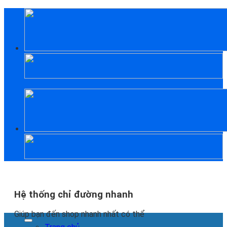
Skip
to
content
Hệ thống chỉ đường nhanh
Giúp bạn đến shop nhanh nhất có thể