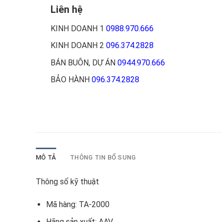
Liên hệ
KINH DOANH 1
0988.970.666
KINH DOANH 2
096.374.2828
BÁN BUÔN, DỰ ÁN
0944.970.666
BẢO HÀNH
096.374.2828
MÔ TẢ
THÔNG TIN BỔ SUNG
Thông số kỹ thuật
Mã hàng:
TA-2000
Hãng sản xuất:
AAV