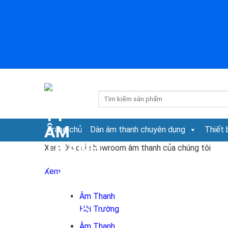
Skip
to
content
Tìm
kiếm:
Trang chủ
Dàn âm thanh chuyên dụng
Thiết 
Xem Địa chỉ showroom âm thanh của chúng tôi
Xem
Âm Thanh
Hội Trường
Âm Thanh