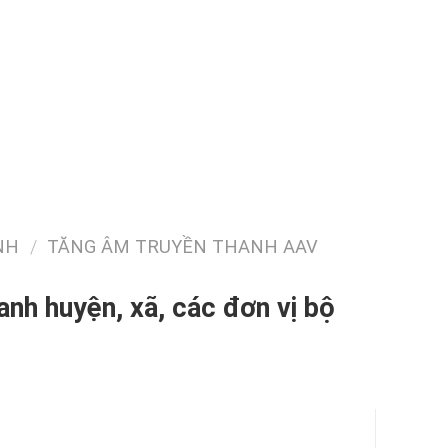
NH
/
TĂNG ÂM TRUYỀN THANH AAV
nh huyện, xã, các đơn vị bộ