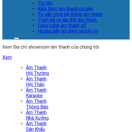
Tin tức
Kiến thức âm thanh cơ bản
Tư vấn chọn hệ thống âm thanh
Thiết kế và lắp đặt âm thanh
Công nghệ âm thanh số
Hướng dẫn sử dụng và bảo trì
Xem Địa chỉ showroom âm thanh của chúng tôi
Xem
Âm Thanh
Hội Trường
Âm Thanh
Hội Thảo
Âm Thanh
Karaoke
Âm Thanh
Thông Báo
Âm Thanh
Nhà Xưởng
Âm Thanh
Sân Khấu