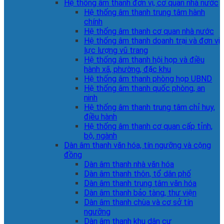
Hệ thống âm thanh đơn vị, cơ quan nhà nước
Hệ thống âm thanh trung tâm hành
chính
Hệ thống âm thanh cơ quan nhà nước
Hệ thống âm thanh doanh trại và đơn vị
lực lượng vũ trang
Hệ thống âm thanh hội họp và điều
hành xã, phường, đặc khu
Hệ thống âm thanh phòng họp UBND
Hệ thống âm thanh quốc phòng, an
ninh
Hệ thống âm thanh trung tâm chỉ huy,
điều hành
Hệ thống âm thanh cơ quan cấp tỉnh,
bộ, ngành
Dàn âm thanh văn hóa, tín ngưỡng và cộng
đồng
Dàn âm thanh nhà văn hóa
Dàn âm thanh thôn, tổ dân phố
Dàn âm thanh trung tâm văn hóa
Dàn âm thanh bảo tàng, thư viện
Dàn âm thanh chùa và cơ sở tín
ngưỡng
Dàn âm thanh khu dân cư