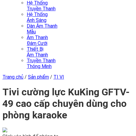
Hệ Thống
Truyền Thanh
Hệ Thống
Ánh Sáng
Dàn Âm Thanh
Mẫu
Âm Thanh
Đám Cưới
Thiết Bị
Âm Thanh
Truyền Thanh
Thông Minh
Trang chủ
/
Sản phẩm
/
TI VI
Tivi cường lực KuKing GFTV-
49 cao cấp chuyên dùng cho
phòng karaoke