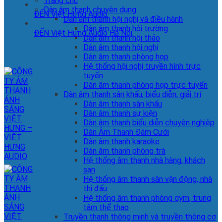
Trang chủ
Dàn âm thanh chuyên dụng
ĐẾN Việt Hưng Audio
Dàn âm thanh hội nghị và điều hành
Dàn âm thanh hội trường
ĐẾN Việt Hưng Audio Hà Nội
Dàn âm thanh hội thảo
Dàn âm thanh hội nghị
Dàn âm thanh phòng họp
Hệ thống hội nghị truyền hình trực
tuyến
Dàn âm thanh phòng họp trực tuyến
Dàn âm thanh sân khấu, biểu diễn, giải trí
Dàn âm thanh sân khấu
Dàn âm thanh sự kiện
Dàn âm thanh biểu diễn chuyên nghiệp
Dàn Âm Thanh Đám Cưới
Dàn âm thanh karaoke
Dàn âm thanh phòng trà
Hệ thống âm thanh nhà hàng, khách
sạn
Hệ thống âm thanh sân vận động, nhà
thi đấu
Hệ thống âm thanh phòng gym, trung
tâm thể thao
Truyền thanh thông minh và truyền thông cơ