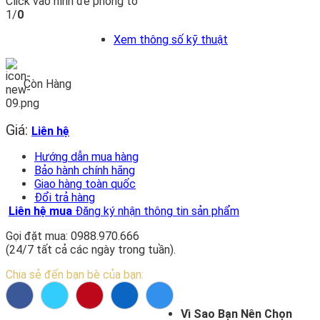
Click vào hình để phóng to
1/
0
Xem thông số kỹ thuật
Còn Hàng
Giá:
Liên hệ
Hướng dẫn mua hàng
Bảo hành chính hãng
Giao hàng toàn quốc
Đổi trả hàng
Liên hệ mua
Đăng ký nhận thông tin sản phẩm
Gọi đặt mua: 0988.970.666
(24/7 tất cả các ngày trong tuần).
Chia sẻ đến bạn bè của bạn:
Vì Sao Bạn Nên Chọn