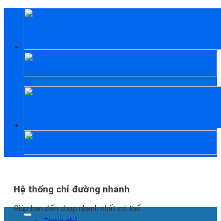
Skip
to
content
Hệ thống chỉ đường nhanh
Giúp bạn đến shop nhanh nhất có thể