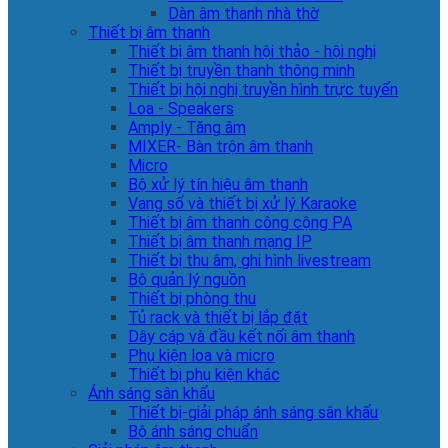
Dàn âm thanh nhà thờ
Thiết bị âm thanh
Thiết bị âm thanh hội thảo - hội nghị
Thiết bị truyền thanh thông minh
Thiết bị hội nghị truyền hình trực tuyến
Loa - Speakers
Amply - Tăng âm
MIXER- Bàn trộn âm thanh
Micro
Bộ xử lý tín hiệu âm thanh
Vang số và thiết bị xử lý Karaoke
Thiết bị âm thanh công cộng PA
Thiết bị âm thanh mạng IP
Thiết bị thu âm, ghi hình livestream
Bộ quản lý nguồn
Thiết bị phòng thu
Tủ rack và thiết bị lắp đặt
Dây cáp và đầu kết nối âm thanh
Phụ kiện loa và micro
Thiết bị phụ kiện khác
Ánh sáng sân khấu
Thiết bị-giải pháp ánh sáng sân khấu
Bộ ánh sáng chuẩn