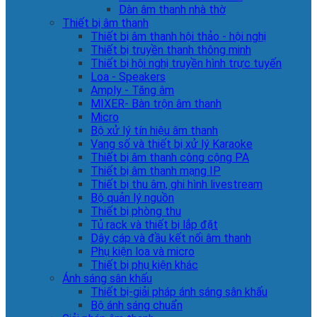
Dàn âm thanh nhà thờ
Thiết bị âm thanh
Thiết bị âm thanh hội thảo - hội nghị
Thiết bị truyền thanh thông minh
Thiết bị hội nghị truyền hình trực tuyến
Loa - Speakers
Amply - Tăng âm
MIXER- Bàn trộn âm thanh
Micro
Bộ xử lý tín hiệu âm thanh
Vang số và thiết bị xử lý Karaoke
Thiết bị âm thanh công cộng PA
Thiết bị âm thanh mạng IP
Thiết bị thu âm, ghi hình livestream
Bộ quản lý nguồn
Thiết bị phòng thu
Tủ rack và thiết bị lắp đặt
Dây cáp và đầu kết nối âm thanh
Phụ kiện loa và micro
Thiết bị phụ kiện khác
Ánh sáng sân khấu
Thiết bị-giải pháp ánh sáng sân khấu
Bộ ánh sáng chuẩn