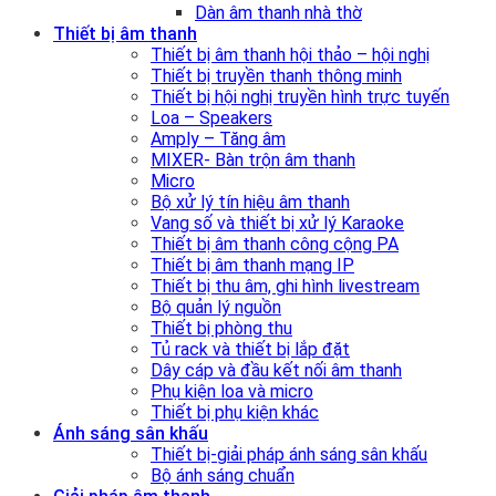
Dàn âm thanh nhà thờ
Thiết bị âm thanh
Thiết bị âm thanh hội thảo – hội nghị
Thiết bị truyền thanh thông minh
Thiết bị hội nghị truyền hình trực tuyến
Loa – Speakers
Amply – Tăng âm
MIXER- Bàn trộn âm thanh
Micro
Bộ xử lý tín hiệu âm thanh
Vang số và thiết bị xử lý Karaoke
Thiết bị âm thanh công cộng PA
Thiết bị âm thanh mạng IP
Thiết bị thu âm, ghi hình livestream
Bộ quản lý nguồn
Thiết bị phòng thu
Tủ rack và thiết bị lắp đặt
Dây cáp và đầu kết nối âm thanh
Phụ kiện loa và micro
Thiết bị phụ kiện khác
Ánh sáng sân khấu
Thiết bị-giải pháp ánh sáng sân khấu
Bộ ánh sáng chuẩn