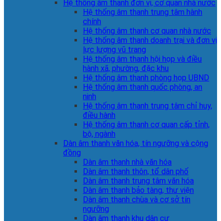
Hệ thống âm thanh đơn vị, cơ quan nhà nước
Hệ thống âm thanh trung tâm hành
chính
Hệ thống âm thanh cơ quan nhà nước
Hệ thống âm thanh doanh trại và đơn vị
lực lượng vũ trang
Hệ thống âm thanh hội họp và điều
hành xã, phường, đặc khu
Hệ thống âm thanh phòng họp UBND
Hệ thống âm thanh quốc phòng, an
ninh
Hệ thống âm thanh trung tâm chỉ huy,
điều hành
Hệ thống âm thanh cơ quan cấp tỉnh,
bộ, ngành
Dàn âm thanh văn hóa, tín ngưỡng và cộng
đồng
Dàn âm thanh nhà văn hóa
Dàn âm thanh thôn, tổ dân phố
Dàn âm thanh trung tâm văn hóa
Dàn âm thanh bảo tàng, thư viện
Dàn âm thanh chùa và cơ sở tín
ngưỡng
Dàn âm thanh khu dân cư