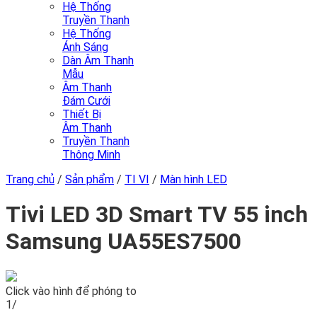
Hệ Thống
Truyền Thanh
Hệ Thống
Ánh Sáng
Dàn Âm Thanh
Mẫu
Âm Thanh
Đám Cưới
Thiết Bị
Âm Thanh
Truyền Thanh
Thông Minh
Trang chủ
/
Sản phẩm
/
TI VI
/
Màn hình LED
Tivi LED 3D Smart TV 55 inch
Samsung UA55ES7500
Click vào hình để phóng to
1/