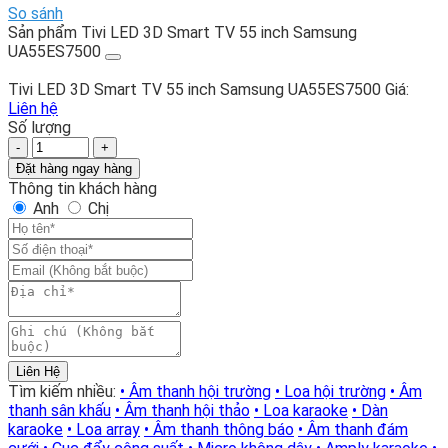
So sánh
Sản phẩm Tivi LED 3D Smart TV 55 inch Samsung
UA55ES7500
Tivi LED 3D Smart TV 55 inch Samsung UA55ES7500
Giá:
Liên hệ
Số lượng
Tivi
LED
Đặt hàng ngay hàng
3D
Thông tin khách hàng
Smart
Anh
Chị
TV
55
inch
Samsung
UA55ES7500
số
lượng
Liên Hệ
Tìm kiếm nhiều:
• Âm thanh hội trường
• Loa hội trường
• Âm
thanh sân khấu
• Âm thanh hội thảo
• Loa karaoke
• Dàn
karaoke
• Loa array
• Âm thanh thông báo
• Âm thanh đám