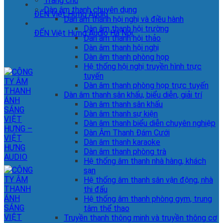
Trang chủ
Dàn âm thanh chuyên dụng
ĐẾN Việt Hưng Audio
Dàn âm thanh hội nghị và điều hành
Dàn âm thanh hội trường
ĐẾN Việt Hưng Audio Hà Nội
Dàn âm thanh hội thảo
Dàn âm thanh hội nghị
Dàn âm thanh phòng họp
Hệ thống hội nghị truyền hình trực
tuyến
Dàn âm thanh phòng họp trực tuyến
Dàn âm thanh sân khấu, biểu diễn, giải trí
Dàn âm thanh sân khấu
Dàn âm thanh sự kiện
Dàn âm thanh biểu diễn chuyên nghiệp
Dàn Âm Thanh Đám Cưới
Dàn âm thanh karaoke
Dàn âm thanh phòng trà
Hệ thống âm thanh nhà hàng, khách
sạn
Hệ thống âm thanh sân vận động, nhà
thi đấu
Hệ thống âm thanh phòng gym, trung
tâm thể thao
Truyền thanh thông minh và truyền thông cơ