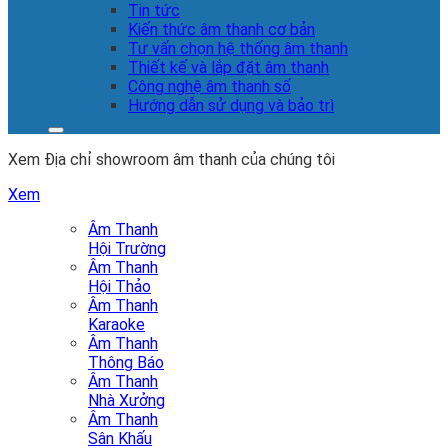
Tin tức
Kiến thức âm thanh cơ bản
Tư vấn chọn hệ thống âm thanh
Thiết kế và lắp đặt âm thanh
Công nghệ âm thanh số
Hướng dẫn sử dụng và bảo trì
Xem Địa chỉ showroom âm thanh của chúng tôi
Xem
Âm Thanh
Hội Trường
Âm Thanh
Hội Thảo
Âm Thanh
Karaoke
Âm Thanh
Thông Báo
Âm Thanh
Nhà Xưởng
Âm Thanh
Sân Khấu