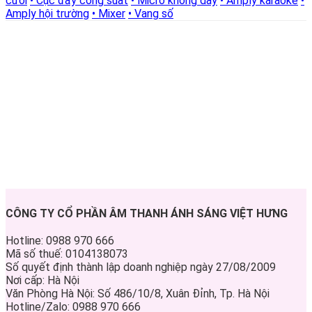
cưới
• Cục đẩy công suất
• Micro không dây
• Amply karaoke
•
Amply hội trường
• Mixer
• Vang số
CÔNG TY CỔ PHẦN ÂM THANH ÁNH SÁNG VIỆT HƯNG
Hotline: 0988 970 666
Mã số thuế: 0104138073
Số quyết định thành lập doanh nghiệp ngày 27/08/2009
Nơi cấp: Hà Nội
Văn Phòng Hà Nội: Số 486/10/8, Xuân Đỉnh, Tp. Hà Nội
Hotline/Zalo: 0988 970 666