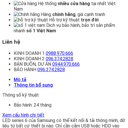
Hệ thống
nhiều cửa hàng
tại nhất Việt
Nam
Hàng
chính hãng
, giá cạnh tranh
Hỗ trợ kỹ thuật
trọn đời
Dịch vụ bảo hành, bảo trì sản phẩm
nhanh
số 1 Việt Nam
Liên hệ
KINH DOANH 1
0988.970.666
KINH DOANH 2
096.374.2828
BÁN BUÔN, DỰ ÁN
0944.970.666
BẢO HÀNH
096.374.2828
Mô tả
Thông tin bổ sung
Thông số kỹ thuật
Bảo hành:
24 tháng
Xem cấu hình chi tiết
LED series 6 của Samsung có thể kết nối & tải thông minh, dữ
liệu từ bất cứ thiết bị nào. Chỉ cần cắm USB hoặc HDD vào