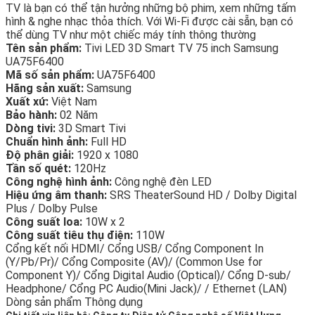
TV là bạn có thể tận hưởng những bộ phim, xem những tấm
hình & nghe nhạc thỏa thích. Với Wi-Fi được cài sẵn, bạn có
thể dùng TV như một chiếc máy tính thông thường
Tên sản phẩm:
Tivi LED 3D Smart TV 75 inch Samsung
UA75F6400
Mã số sản phẩm:
UA75F6400
Hãng sản xuất:
Samsung
Xuất xứ:
Việt Nam
Bảo hành:
02 Năm
Dòng tivi:
3D Smart Tivi
Chuẩn hình ảnh:
Full HD
Độ phân giải:
1920 x 1080
Tần số quét:
120Hz
Công nghệ hình ảnh:
Công nghệ đèn LED
Hiệu ứng âm thanh:
SRS TheaterSound HD / Dolby Digital
Plus / Dolby Pulse
Công suất loa:
10W x 2
Công suất tiêu thụ điện:
110W
Cổng kết nối HDMI/ Cổng USB/ Cổng Component In
(Y/Pb/Pr)/ Cổng Composite (AV)/ (Common Use for
Component Y)/ Cổng Digital Audio (Optical)/ Cổng D-sub/
Headphone/ Cổng PC Audio(Mini Jack)/ / Ethernet (LAN)
Dòng sản phẩm Thông dụng