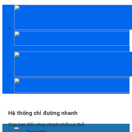
Skip
to
content
Hệ thống chỉ đường nhanh
Giúp bạn đến shop nhanh nhất có thể