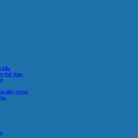
n
i đấu
m thể thao
sở
à viễn thông
khu
ng