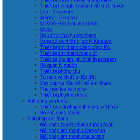
Thiết bị hội nghị truyền hình trực tuyến
Loa - Speakers
Amply - Tăng âm
MIXER- Bàn trộn âm thanh
Micro
Bộ xử lý tín hiệu âm thanh
Vang số và thiết bị xử lý Karaoke
Thiết bị âm thanh công cộng PA
Thiết bị âm thanh mạng IP
Thiết bị thu âm, ghi hình livestream
Bộ quản lý nguồn
Thiết bị phòng thu
Tủ rack và thiết bị lắp đặt
Dây cáp và đầu kết nối âm thanh
Phụ kiện loa và micro
Thiết bị phụ kiện khác
Ánh sáng sân khấu
Thiết bị-giải pháp ánh sáng sân khấu
Bộ ánh sáng chuẩn
Giải pháp âm thanh
Giải pháp truyền thanh thông minh
Giải pháp âm thanh công cộng
Giải pháp âm thanh nhà xưởng