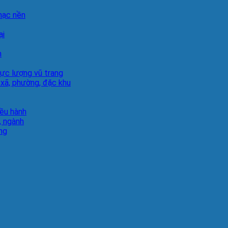
hạc nền
ại
h
lực lượng vũ trang
 xã, phường, đặc khu
iều hành
, ngành
ng