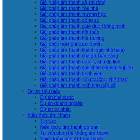
Giải pháp âm thanh xã, phường
Giải pháp âm thanh tòa nhà
Giải pháp âm thanh trường học
Giải pháp âm thanh công sở
Giải pháp âm thanh giáo dục thông minh
Giải pháp âm thanh hội thảo
Giải pháp âm thanh hội trường
Giải pháp hội nghị trực tuyến
Giải pháp âm thanh khách sạn, nhà hàng
Giải pháp âm thanh nhà ga, bến cảng
Giải pháp âm thanh resort, khu du lịch
Giải pháp âm thanh sân khấu chuyên nghiệp
Giải pháp âm thanh bệnh viện
Giải pháp âm thanh, tín ngưỡng, thể thao
Giải pháp âm thanh tích hợp cấp xã
Dự án tiêu biểu
Dự án nhà nước
Dự án doanh nghiệp
Dự án tư nhân
Kiến thức âm thanh
Tin tức
Kiến thức âm thanh cơ bản
Tư vấn chọn hệ thống âm thanh
Thiết kế và lắp đặt âm thanh