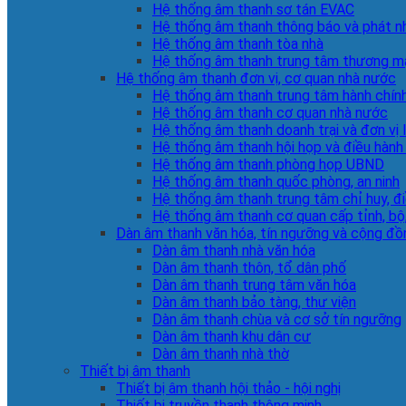
Hệ thống âm thanh sơ tán EVAC
Hệ thống âm thanh thông báo và phát n
Hệ thống âm thanh tòa nhà
Hệ thống âm thanh trung tâm thương m
Hệ thống âm thanh đơn vị, cơ quan nhà nước
Hệ thống âm thanh trung tâm hành chín
Hệ thống âm thanh cơ quan nhà nước
Hệ thống âm thanh doanh trại và đơn vị 
Hệ thống âm thanh hội họp và điều hành
Hệ thống âm thanh phòng họp UBND
Hệ thống âm thanh quốc phòng, an ninh
Hệ thống âm thanh trung tâm chỉ huy, đ
Hệ thống âm thanh cơ quan cấp tỉnh, bộ
Dàn âm thanh văn hóa, tín ngưỡng và cộng đồ
Dàn âm thanh nhà văn hóa
Dàn âm thanh thôn, tổ dân phố
Dàn âm thanh trung tâm văn hóa
Dàn âm thanh bảo tàng, thư viện
Dàn âm thanh chùa và cơ sở tín ngưỡng
Dàn âm thanh khu dân cư
Dàn âm thanh nhà thờ
Thiết bị âm thanh
Thiết bị âm thanh hội thảo - hội nghị
Thiết bị truyền thanh thông minh