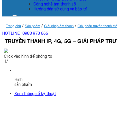
Công nghệ âm thanh số
Hướng dẫn sử dụng và bảo trì
Trang chủ
/
Sản phẩm
/
Giải pháp âm thanh
/
Giải pháp truyền thanh t
HOTLINE :
0988 970 666
TRUYỀN THANH IP, 4G, 5G – GIẢI PHÁP T
Click vào hình để phóng to
1/
Hình
sản phẩm
Xem thông số kỹ thuật