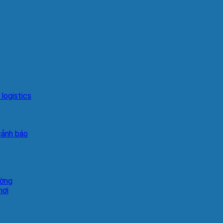
logistics
cảnh báo
ường
hơi