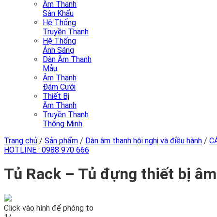
Âm Thanh
Sân Khấu
Hệ Thống
Truyền Thanh
Hệ Thống
Ánh Sáng
Dàn Âm Thanh
Mẫu
Âm Thanh
Đám Cưới
Thiết Bị
Âm Thanh
Truyền Thanh
Thông Minh
Trang chủ
/
Sản phẩm
/
Dàn âm thanh hội nghị và điều hành
/
C
HOTLINE :
0988 970 666
Tủ Rack – Tủ đựng thiết bị âm
Click vào hình để phóng to