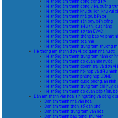
Hệ thống âm thanh công cộng PA
Hệ thống âm thanh công viên, quảng tr
Hệ thống âm thanh khu du lịch, khu vui c
Hệ thống âm thanh nhà ga, bến xe
Hệ thống âm thanh sân bay, bến cảng
Hệ thống âm thanh siêu thị, cửa hàng
Hệ thống âm thanh sơ tán EVAC
Hệ thống âm thanh thông báo và phát n
Hệ thống âm thanh tòa nhà
Hệ thống âm thanh trung tâm thương m
Hệ thống âm thanh đơn vị, cơ quan nhà nước
Hệ thống âm thanh trung tâm hành chín
Hệ thống âm thanh cơ quan nhà nước
Hệ thống âm thanh doanh trại và đơn vị 
Hệ thống âm thanh hội họp và điều hành
Hệ thống âm thanh phòng họp UBND
Hệ thống âm thanh quốc phòng, an ninh
Hệ thống âm thanh trung tâm chỉ huy, đ
Hệ thống âm thanh cơ quan cấp tỉnh, bộ
Dàn âm thanh văn hóa, tín ngưỡng và cộng đồ
Dàn âm thanh nhà văn hóa
Dàn âm thanh thôn, tổ dân phố
Dàn âm thanh trung tâm văn hóa
Dàn âm thanh bảo tàng, thư viện