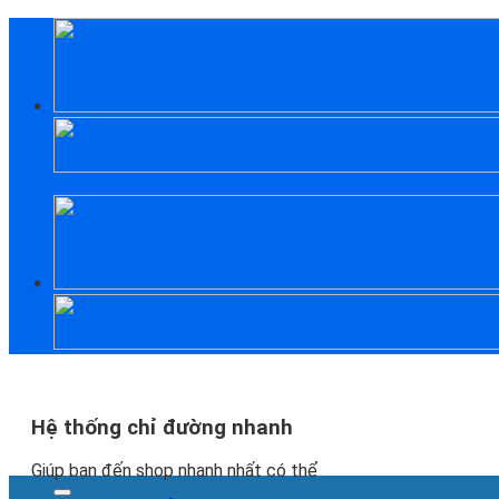
Skip
to
content
Hệ thống chỉ đường nhanh
Giúp bạn đến shop nhanh nhất có thể