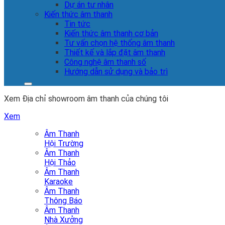
Dự án tư nhân
Kiến thức âm thanh
Tin tức
Kiến thức âm thanh cơ bản
Tư vấn chọn hệ thống âm thanh
Thiết kế và lắp đặt âm thanh
Công nghệ âm thanh số
Hướng dẫn sử dụng và bảo trì
Xem Địa chỉ showroom âm thanh của chúng tôi
Xem
Âm Thanh
Hội Trường
Âm Thanh
Hội Thảo
Âm Thanh
Karaoke
Âm Thanh
Thông Báo
Âm Thanh
Nhà Xưởng