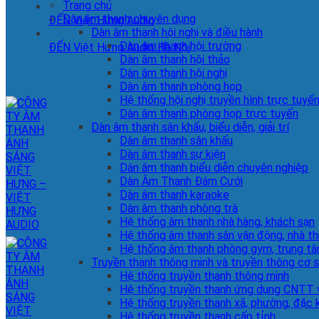
Trang chủ
Dàn âm thanh chuyên dụng
ĐẾN Việt Hưng Audio
Dàn âm thanh hội nghị và điều hành
Dàn âm thanh hội trường
ĐẾN Việt Hưng Audio Hà Nội
Dàn âm thanh hội thảo
Dàn âm thanh hội nghị
Dàn âm thanh phòng họp
Hệ thống hội nghị truyền hình trực tuyế
Dàn âm thanh phòng họp trực tuyến
Dàn âm thanh sân khấu, biểu diễn, giải trí
Dàn âm thanh sân khấu
Dàn âm thanh sự kiện
Dàn âm thanh biểu diễn chuyên nghiệp
Dàn Âm Thanh Đám Cưới
Dàn âm thanh karaoke
Dàn âm thanh phòng trà
Hệ thống âm thanh nhà hàng, khách sạn
Hệ thống âm thanh sân vận động, nhà th
Hệ thống âm thanh phòng gym, trung tâ
Truyền thanh thông minh và truyền thông cơ 
Hệ thống truyền thanh thông minh
Hệ thống truyền thanh ứng dụng CNTT v
Hệ thống truyền thanh xã, phường, đặc 
Hệ thống truyền thanh cấp tỉnh