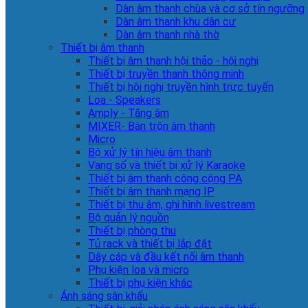
Dàn âm thanh chùa và cơ sở tín ngưỡng
Dàn âm thanh khu dân cư
Dàn âm thanh nhà thờ
Thiết bị âm thanh
Thiết bị âm thanh hội thảo - hội nghị
Thiết bị truyền thanh thông minh
Thiết bị hội nghị truyền hình trực tuyến
Loa - Speakers
Amply - Tăng âm
MIXER- Bàn trộn âm thanh
Micro
Bộ xử lý tín hiệu âm thanh
Vang số và thiết bị xử lý Karaoke
Thiết bị âm thanh công cộng PA
Thiết bị âm thanh mạng IP
Thiết bị thu âm, ghi hình livestream
Bộ quản lý nguồn
Thiết bị phòng thu
Tủ rack và thiết bị lắp đặt
Dây cáp và đầu kết nối âm thanh
Phụ kiện loa và micro
Thiết bị phụ kiện khác
Ánh sáng sân khấu