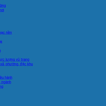
ường
hơi
hạc nền
ại
h
lực lượng vũ trang
 xã, phường, đặc khu
iều hành
, ngành
ng