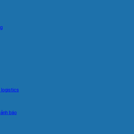
ng
logistics
cảnh báo