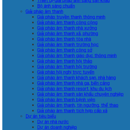
Thiết bị-giải pháp ánh sáng sân khấu
Bộ ánh sáng chuẩn
Giải pháp âm thanh
Giải pháp truyền thanh thông minh
Giải pháp âm thanh công cộng
Giải pháp âm thanh nhà xưởng
Giải pháp âm thanh xã, phường
Giải pháp âm thanh tòa nhà
Giải pháp âm thanh trường học
Giải pháp âm thanh công sở
Giải pháp âm thanh giáo dục thông minh
Giải pháp âm thanh hội thảo
Giải pháp âm thanh hội trường
Giải pháp hội nghị trực tuyến
Giải pháp âm thanh khách sạn, nhà hàng
Giải pháp âm thanh nhà ga, bến cảng
Giải pháp âm thanh resort, khu du lịch
Giải pháp âm thanh sân khấu chuyên nghiệp
Giải pháp âm thanh bệnh viện
Giải pháp âm thanh, tín ngưỡng, thể thao
Giải pháp âm thanh tích hợp cấp xã
Dự án tiêu biểu
Dự án nhà nước
Dự án doanh nghiệp