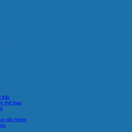
n
i đấu
m thể thao
sở
à viễn thông
khu