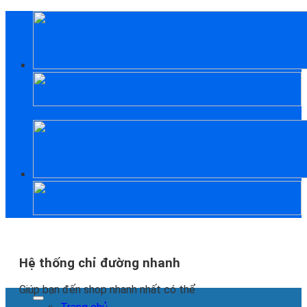
Skip
to
content
Hệ thống chỉ đường nhanh
Giúp bạn đến shop nhanh nhất có thể