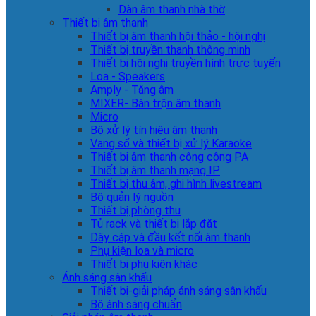
Dàn âm thanh nhà thờ
Thiết bị âm thanh
Thiết bị âm thanh hội thảo - hội nghị
Thiết bị truyền thanh thông minh
Thiết bị hội nghị truyền hình trực tuyến
Loa - Speakers
Amply - Tăng âm
MIXER- Bàn trộn âm thanh
Micro
Bộ xử lý tín hiệu âm thanh
Vang số và thiết bị xử lý Karaoke
Thiết bị âm thanh công cộng PA
Thiết bị âm thanh mạng IP
Thiết bị thu âm, ghi hình livestream
Bộ quản lý nguồn
Thiết bị phòng thu
Tủ rack và thiết bị lắp đặt
Dây cáp và đầu kết nối âm thanh
Phụ kiện loa và micro
Thiết bị phụ kiện khác
Ánh sáng sân khấu
Thiết bị-giải pháp ánh sáng sân khấu
Bộ ánh sáng chuẩn