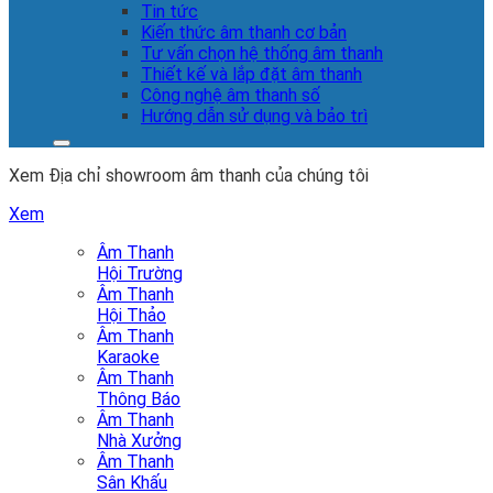
Tin tức
Kiến thức âm thanh cơ bản
Tư vấn chọn hệ thống âm thanh
Thiết kế và lắp đặt âm thanh
Công nghệ âm thanh số
Hướng dẫn sử dụng và bảo trì
Xem Địa chỉ showroom âm thanh của chúng tôi
Xem
Âm Thanh
Hội Trường
Âm Thanh
Hội Thảo
Âm Thanh
Karaoke
Âm Thanh
Thông Báo
Âm Thanh
Nhà Xưởng
Âm Thanh
Sân Khấu