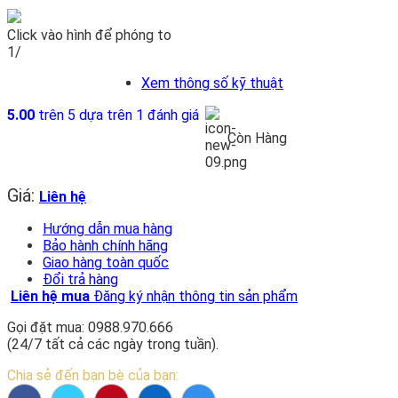
Click vào hình để phóng to
1/
Xem thông số kỹ thuật
5.00
trên 5 dựa trên
1
đánh giá
Còn Hàng
Giá:
Liên hệ
Hướng dẫn mua hàng
Bảo hành chính hãng
Giao hàng toàn quốc
Đổi trả hàng
Liên hệ mua
Đăng ký nhận thông tin sản phẩm
Gọi đặt mua: 0988.970.666
(24/7 tất cả các ngày trong tuần).
Chia sẻ đến bạn bè của bạn: