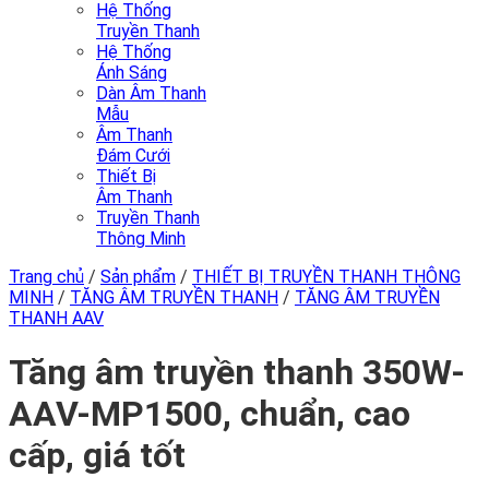
Hệ Thống
Truyền Thanh
Hệ Thống
Ánh Sáng
Dàn Âm Thanh
Mẫu
Âm Thanh
Đám Cưới
Thiết Bị
Âm Thanh
Truyền Thanh
Thông Minh
Trang chủ
/
Sản phẩm
/
THIẾT BỊ TRUYỀN THANH THÔNG
MINH
/
TĂNG ÂM TRUYỀN THANH
/
TĂNG ÂM TRUYỀN
THANH AAV
Tăng âm truyền thanh 350W-
AAV-MP1500, chuẩn, cao
cấp, giá tốt