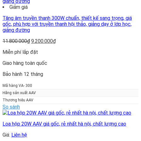
Giảm giá
Tăng âm truyền thanh 300W chuẩn, thiết kế sang trọng, giá
gốc, phù hợp với truyền thanh hội thảo, giảng dạy ở lớp học,
giảng đường
Giá
Giá
11.800.000
₫
9.200.000
₫
gốc
hiện
Miễn phí lắp đặt
là:
tại
11.800.000₫.
là:
Giao hàng toàn quốc
9.200.000₫.
Bảo hành 12 tháng
Mã hàng VA- 300
Hãng sản xuất AAV
Thương hiệu AAV
So sánh
Loa hộp 20W AAV giá gốc, rẻ nhất hà nội, chất lượng cao
Giá:
Liên hệ