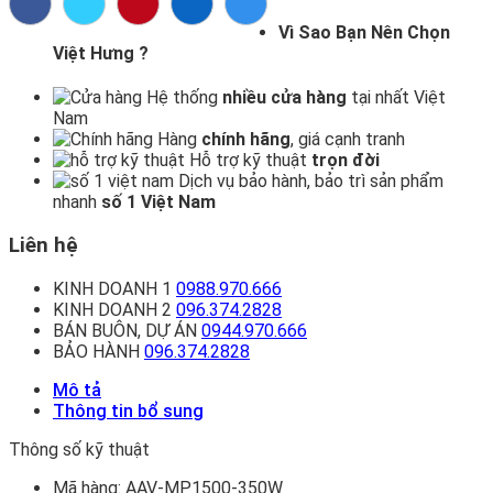
Vì Sao Bạn Nên Chọn
Việt Hưng ?
Hệ thống
nhiều cửa hàng
tại nhất Việt
Nam
Hàng
chính hãng
, giá cạnh tranh
Hỗ trợ kỹ thuật
trọn đời
Dịch vụ bảo hành, bảo trì sản phẩm
nhanh
số 1 Việt Nam
Liên hệ
KINH DOANH 1
0988.970.666
KINH DOANH 2
096.374.2828
BÁN BUÔN, DỰ ÁN
0944.970.666
BẢO HÀNH
096.374.2828
Mô tả
Thông tin bổ sung
Thông số kỹ thuật
Mã hàng:
AAV-MP1500-350W