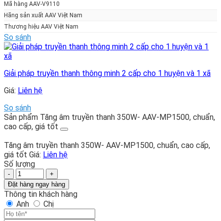
Mã hàng AAV-V9110
Hãng sản xuất AAV Việt Nam
Thương hiệu AAV Việt Nam
So sánh
Giải pháp truyền thanh thông minh 2 cấp cho 1 huyện và 1 xã
Giá:
Liên hệ
So sánh
Sản phẩm Tăng âm truyền thanh 350W- AAV-MP1500, chuẩn,
cao cấp, giá tốt
Tăng âm truyền thanh 350W- AAV-MP1500, chuẩn, cao cấp,
giá tốt
Giá:
Liên hệ
Số lượng
Tăng
âm
Đặt hàng ngay hàng
truyền
Thông tin khách hàng
thanh
Anh
Chị
350W-
AAV-