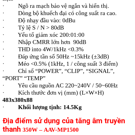
·
Ngõ ra mạch bảo vệ ngắn và hiển thị.
·
Dòng bộ khuếch đại có công suất ra cao.
·
Độ nhạy đầu vào: 0dBu
·
Tỷ lệ S / N > 80dB
·
Yếu tố giảm xóc 200:01:00
·
Nhập CMRR lớn hơn 90dB
·
THD into 4W/1kHz <0.3%
·
Đáp ứng tần số 50Hz ~15kHz (±3dB)
·
Méo <0.5% (1kHz, 1 / công suất 3 điểm)
·
Chỉ số “POWER”, “CLIP”, “SIGNAL”,
“PORT” “TEMP”
·
Yêu cầu nguồn AC 220~240V / 50~60Hz
·
Kích thước đơn vị (mm) (L×W×H)
483x380x88
·
Khối lượng tịnh: 14.5Kg
Địa điểm sử dụng của tăng âm truyền
thanh
350W –
AAV-MP1500