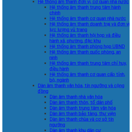
Hệ thống âm thanh đơn vị, cơ quan nhà nước
Hệ thống âm thanh trung tâm hành
chính
Hệ thống âm thanh cơ quan nhà nước
Hệ thống âm thanh doanh trại và đơn vị
lực lượng vũ trang
Hệ thống âm thanh hội họp và điều
hành xã, phường, đặc khu
Hệ thống âm thanh phòng họp UBND
Hệ thống âm thanh quốc phòng, an
ninh
Hệ thống âm thanh trung tâm chỉ huy,
điều hành
Hệ thống âm thanh cơ quan cấp tỉnh,
bộ, ngành
Dàn âm thanh văn hóa, tín ngưỡng và cộng
đồng
Dàn âm thanh nhà văn hóa
Dàn âm thanh thôn, tổ dân phố
Dàn âm thanh trung tâm văn hóa
Dàn âm thanh bảo tàng, thư viện
Dàn âm thanh chùa và cơ sở tín
ngưỡng
Dàn âm thanh khu dân cư