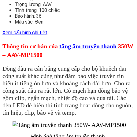
Trọng lượng:
AAV
Tình trạng:
100 chiếc
Bảo hành:
36
Màu sắc:
Đen
Xem cấu hình chi tiết
Thông tin cơ bản của
tăng âm truyền thanh
350W
–
AAV-MP1500
Dòng đầu ra cân bằng cung cấp cho bộ khu
ế
ch đại
công suất khác cũng như đảm bảo việc truy
ề
n tín
hiệu ít ti
ế
ng ồn hơn và khoảng cách dài hơn.
Cho ra
công suất đầu ra rất lớn.
Có mạch hạn dòng bảo vệ
gồm clip, ngắn mạch, nhiệt độ cao và quá tải
. Các
đèn LED để hiển thị tình trạng hoạt động
cho nguồn,
tín hiệu, clip, bảo vệ và temp.
Hình ảnh tăng âm truyền thanh