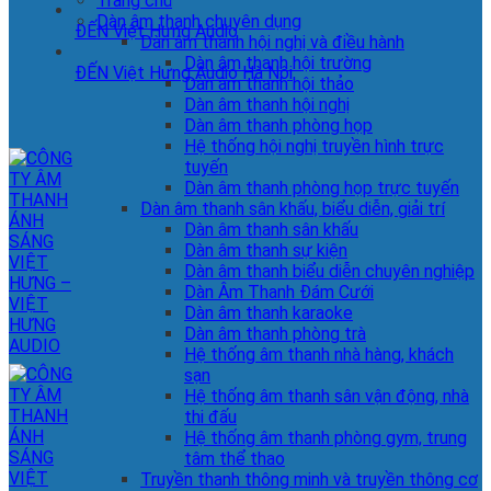
Trang chủ
Dàn âm thanh chuyên dụng
ĐẾN Việt Hưng Audio
Dàn âm thanh hội nghị và điều hành
Dàn âm thanh hội trường
ĐẾN Việt Hưng Audio Hà Nội
Dàn âm thanh hội thảo
Dàn âm thanh hội nghị
Dàn âm thanh phòng họp
Hệ thống hội nghị truyền hình trực
tuyến
Dàn âm thanh phòng họp trực tuyến
Dàn âm thanh sân khấu, biểu diễn, giải trí
Dàn âm thanh sân khấu
Dàn âm thanh sự kiện
Dàn âm thanh biểu diễn chuyên nghiệp
Dàn Âm Thanh Đám Cưới
Dàn âm thanh karaoke
Dàn âm thanh phòng trà
Hệ thống âm thanh nhà hàng, khách
sạn
Hệ thống âm thanh sân vận động, nhà
thi đấu
Hệ thống âm thanh phòng gym, trung
tâm thể thao
Truyền thanh thông minh và truyền thông cơ