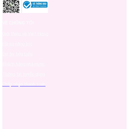
VỀ CHÚNG TÔI
Giới thiệu về Việt Hưng
Hồ sơ năng lực
Dự án tiêu biểu
Khách hàng nhà nước
Thông tin tuyển dụng
Chấp nhận thanh toán