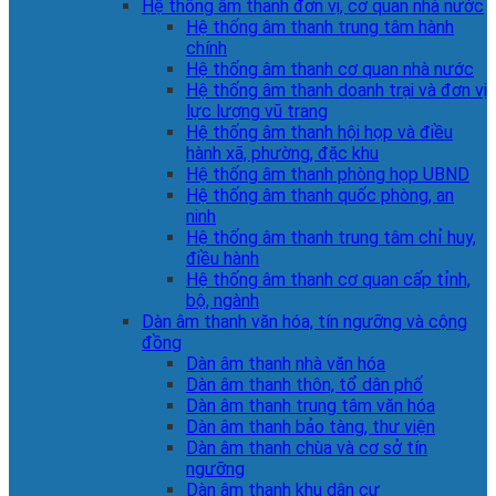
Hệ thống âm thanh đơn vị, cơ quan nhà nước
Hệ thống âm thanh trung tâm hành
chính
Hệ thống âm thanh cơ quan nhà nước
Hệ thống âm thanh doanh trại và đơn vị
lực lượng vũ trang
Hệ thống âm thanh hội họp và điều
hành xã, phường, đặc khu
Hệ thống âm thanh phòng họp UBND
Hệ thống âm thanh quốc phòng, an
ninh
Hệ thống âm thanh trung tâm chỉ huy,
điều hành
Hệ thống âm thanh cơ quan cấp tỉnh,
bộ, ngành
Dàn âm thanh văn hóa, tín ngưỡng và cộng
đồng
Dàn âm thanh nhà văn hóa
Dàn âm thanh thôn, tổ dân phố
Dàn âm thanh trung tâm văn hóa
Dàn âm thanh bảo tàng, thư viện
Dàn âm thanh chùa và cơ sở tín
ngưỡng
Dàn âm thanh khu dân cư