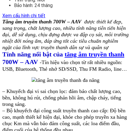
Bảo hành:
24 tháng
Xem cấu hình chi tiết
Tăng âm truyền thanh 700W – AAV
được thiết kế đẹp,
sang trọng, chất lượng cao, nhiều tính năng tiên tiến hiện
đại, dễ sử dụng, chịu đựng được va đập cọ sát, môi trường
nhiệt đới nóng ẩm, đáp ứng tốt các tiêu chuẩn nghiêm
ngặt của lĩnh vực truyền thanh dân sự và quân sự
Tính năng nổi bật của
tăng âm truyền thanh
700W – AAV
-Tín hiệu vào chọn từ rất nhiều nguồn:
USB, Bluetooth, Thẻ nhớ SD/SSD, Thu FM Radio, line…
– Khuyếch đại vi sai chọn lọc: đảm bảo chất lượng cao,
bền, không hú rút, chống phản hồi âm, chập cháy, tiếng
trong sáng.
– Bộ khuyếch đại công suất truyền thanh cao cấp: Độ bền
cao, mạnh thiết kế hiện đại, khỏe cho phép truyền xa hàng
chục Km mà vẫn bảo đảm công suất, các loa điểm đầu,
điểm cuối của hệ thống đều nhau