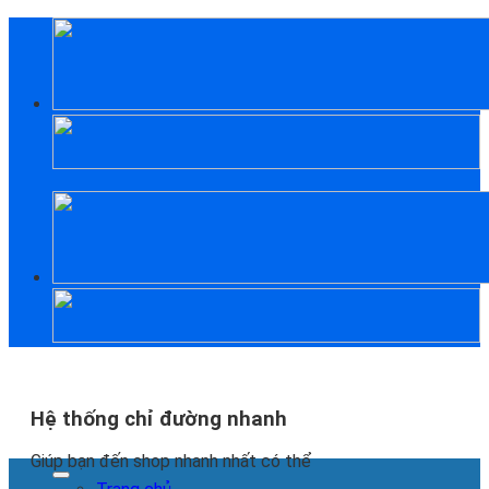
Skip
to
content
Hệ thống chỉ đường nhanh
Giúp bạn đến shop nhanh nhất có thể