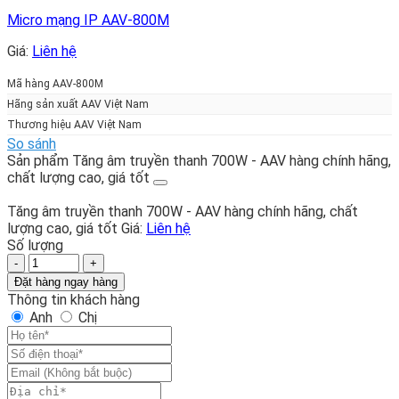
Micro mạng IP AAV-800M
Giá:
Liên hệ
Mã hàng AAV-800M
Hãng sản xuất AAV Việt Nam
Thương hiệu AAV Việt Nam
So sánh
Sản phẩm Tăng âm truyền thanh 700W - AAV hàng chính hãng,
chất lượng cao, giá tốt
Tăng âm truyền thanh 700W - AAV hàng chính hãng, chất
lượng cao, giá tốt
Giá:
Liên hệ
Số lượng
Tăng
âm
Đặt hàng ngay hàng
truyền
Thông tin khách hàng
thanh
Anh
Chị
700W
-
AAV
hàng
chính