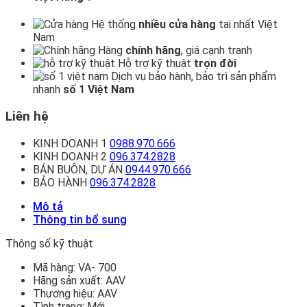
Hệ thống
nhiều cửa hàng
tại nhất Việt
Nam
Hàng
chính hãng
, giá cạnh tranh
Hỗ trợ kỹ thuật
trọn đời
Dịch vụ bảo hành, bảo trì sản phẩm
nhanh
số 1 Việt Nam
Liên hệ
KINH DOANH 1
0988.970.666
KINH DOANH 2
096.374.2828
BÁN BUÔN, DỰ ÁN
0944.970.666
BẢO HÀNH
096.374.2828
Mô tả
Thông tin bổ sung
Thông số kỹ thuật
Mã hàng:
VA- 700
Hãng sản xuất:
AAV
Thương hiệu:
AAV
Tình trạng:
Mới