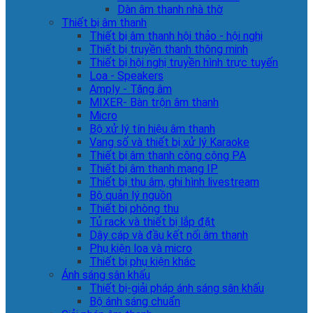
Dàn âm thanh nhà thờ
Thiết bị âm thanh
Thiết bị âm thanh hội thảo - hội nghị
Thiết bị truyền thanh thông minh
Thiết bị hội nghị truyền hình trực tuyến
Loa - Speakers
Amply - Tăng âm
MIXER- Bàn trộn âm thanh
Micro
Bộ xử lý tín hiệu âm thanh
Vang số và thiết bị xử lý Karaoke
Thiết bị âm thanh công cộng PA
Thiết bị âm thanh mạng IP
Thiết bị thu âm, ghi hình livestream
Bộ quản lý nguồn
Thiết bị phòng thu
Tủ rack và thiết bị lắp đặt
Dây cáp và đầu kết nối âm thanh
Phụ kiện loa và micro
Thiết bị phụ kiện khác
Ánh sáng sân khấu
Thiết bị-giải pháp ánh sáng sân khấu
Bộ ánh sáng chuẩn