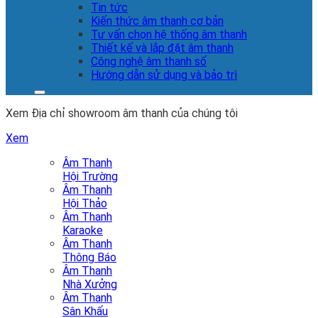
Tin tức
Kiến thức âm thanh cơ bản
Tư vấn chọn hệ thống âm thanh
Thiết kế và lắp đặt âm thanh
Công nghệ âm thanh số
Hướng dẫn sử dụng và bảo trì
Xem Địa chỉ showroom âm thanh của chúng tôi
Xem
Âm Thanh
Hội Trường
Âm Thanh
Hội Thảo
Âm Thanh
Karaoke
Âm Thanh
Thông Báo
Âm Thanh
Nhà Xưởng
Âm Thanh
Sân Khấu