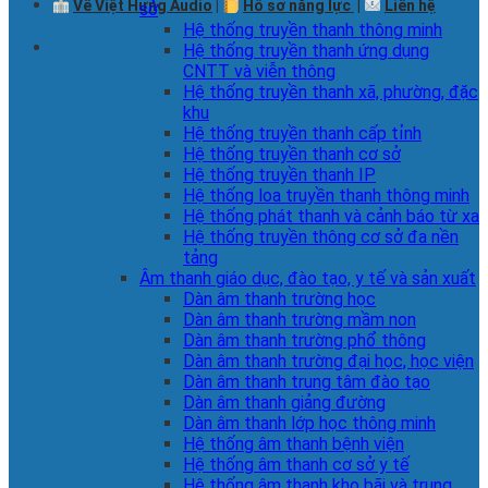
Về Việt Hưng Audio
|
Hồ sơ năng lực
|
Liên hệ
sở
Hệ thống truyền thanh thông minh
Hệ thống truyền thanh ứng dụng
CNTT và viễn thông
Hệ thống truyền thanh xã, phường, đặc
khu
Hệ thống truyền thanh cấp tỉnh
Hệ thống truyền thanh cơ sở
Hệ thống truyền thanh IP
Hệ thống loa truyền thanh thông minh
Hệ thống phát thanh và cảnh báo từ xa
Hệ thống truyền thông cơ sở đa nền
tảng
Âm thanh giáo dục, đào tạo, y tế và sản xuất
Dàn âm thanh trường học
Dàn âm thanh trường mầm non
Dàn âm thanh trường phổ thông
Dàn âm thanh trường đại học, học viện
Dàn âm thanh trung tâm đào tạo
Dàn âm thanh giảng đường
Dàn âm thanh lớp học thông minh
Hệ thống âm thanh bệnh viện
Hệ thống âm thanh cơ sở y tế
Hệ thống âm thanh kho bãi và trung