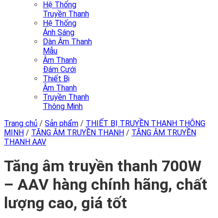
Hệ Thống
Truyền Thanh
Hệ Thống
Ánh Sáng
Dàn Âm Thanh
Mẫu
Âm Thanh
Đám Cưới
Thiết Bị
Âm Thanh
Truyền Thanh
Thông Minh
Trang chủ
/
Sản phẩm
/
THIẾT BỊ TRUYỀN THANH THÔNG
MINH
/
TĂNG ÂM TRUYỀN THANH
/
TĂNG ÂM TRUYỀN
THANH AAV
Tăng âm truyền thanh 700W
– AAV hàng chính hãng, chất
lượng cao, giá tốt