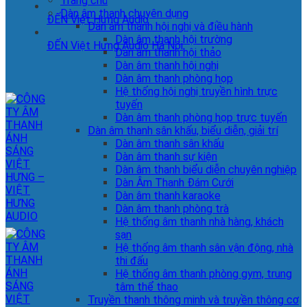
Trang chủ
Dàn âm thanh chuyên dụng
ĐẾN Việt Hưng Audio
Dàn âm thanh hội nghị và điều hành
Dàn âm thanh hội trường
ĐẾN Việt Hưng Audio Hà Nội
Dàn âm thanh hội thảo
Dàn âm thanh hội nghị
Dàn âm thanh phòng họp
Hệ thống hội nghị truyền hình trực
tuyến
Dàn âm thanh phòng họp trực tuyến
Dàn âm thanh sân khấu, biểu diễn, giải trí
Dàn âm thanh sân khấu
Dàn âm thanh sự kiện
Dàn âm thanh biểu diễn chuyên nghiệp
Dàn Âm Thanh Đám Cưới
Dàn âm thanh karaoke
Dàn âm thanh phòng trà
Hệ thống âm thanh nhà hàng, khách
sạn
Hệ thống âm thanh sân vận động, nhà
thi đấu
Hệ thống âm thanh phòng gym, trung
tâm thể thao
Truyền thanh thông minh và truyền thông cơ