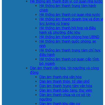
Hệ thống âm thanh đơn vị, cơ quan nhà nước
Hệ thống âm thanh trung tâm hành
chính
Hệ thống âm thanh cơ quan nhà nước
Hệ thống âm thanh doanh trại và đơn vị
lực lượng vũ trang
Hệ thống âm thanh hội họp và điều
hành xã, phường, đặc khu
Hệ thống âm thanh phòng họp UBND
Hệ thống âm thanh quốc phòng, an
ninh
Hệ thống âm thanh trung tâm chỉ huy,
điều hành
Hệ thống âm thanh cơ quan cấp tỉnh,
bộ, ngành
Dàn âm thanh văn hóa, tín ngưỡng và cộng
đồng
Dàn âm thanh nhà văn hóa
Dàn âm thanh thôn, tổ dân phố
Dàn âm thanh trung tâm văn hóa
Dàn âm thanh bảo tàng, thư viện
Dàn âm thanh chùa và cơ sở tín
ngưỡng
Dàn âm thanh khu dân cư