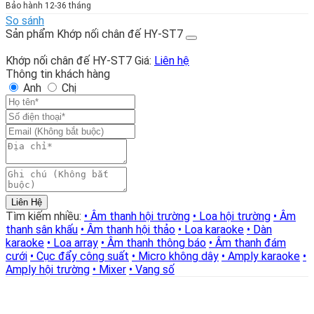
Bảo hành 12-36 tháng
So sánh
Sản phẩm Khớp nối chân đế HY-ST7
Khớp nối chân đế HY-ST7
Giá:
Liên hệ
Thông tin khách hàng
Anh
Chị
Liên Hệ
Tìm kiếm nhiều:
• Âm thanh hội trường
• Loa hội trường
• Âm
thanh sân khấu
• Âm thanh hội thảo
• Loa karaoke
• Dàn
karaoke
• Loa array
• Âm thanh thông báo
• Âm thanh đám
cưới
• Cục đẩy công suất
• Micro không dây
• Amply karaoke
•
Amply hội trường
• Mixer
• Vang số