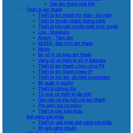
Dàn âm thanh nhà thờ
Thiết bị âm thanh
Thiết bị âm thanh hội thảo - hội nghị
Thiết bị truyền thanh thông minh
Thiết bị hội nghị truyền hình trực tuyến
Loa - Speakers
Amply - Tăng âm
MIXER- Bàn trộn âm thanh
Micro
Bộ xử lý tín hiệu âm thanh
Vang số và thiết bị xử lý Karaoke
Thiết bị âm thanh công cộng PA
Thiết bị âm thanh mạng IP
Thiết bị thu âm, ghi hình livestream
Bộ quản lý nguồn
Thiết bị phòng thu
Tủ rack và thiết bị lắp đặt
Dây cáp và đầu kết nối âm thanh
Phụ kiện loa và micro
Thiết bị phụ kiện khác
Ánh sáng sân khấu
Thiết bị-giải pháp ánh sáng sân khấu
Bộ ánh sáng chuẩn