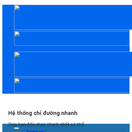
Skip
to
content
Hệ thống chỉ đường nhanh
Giúp bạn đến shop nhanh nhất có thể