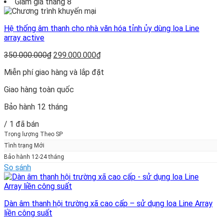
Giảm giá tháng 8
Hệ thống âm thanh cho nhà văn hóa tỉnh ủy dùng loa Line
array active
Giá
Giá
350.000.000
₫
299.000.000
₫
gốc
hiện
Miễn phí giao hàng và lắp đặt
là:
tại
350.000.000₫.
là:
Giao hàng toàn quốc
299.000.000₫.
Bảo hành 12 tháng
/ 1 đã bán
Trọng lượng Theo SP
Tình trạng Mới
Bảo hành 12-24 tháng
So sánh
Dàn âm thanh hội trường xã cao cấp – sử dụng loa Line Array
liền công suất