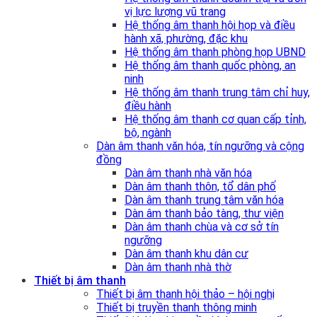
vị lực lượng vũ trang
Hệ thống âm thanh hội họp và điều
hành xã, phường, đặc khu
Hệ thống âm thanh phòng họp UBND
Hệ thống âm thanh quốc phòng, an
ninh
Hệ thống âm thanh trung tâm chỉ huy,
điều hành
Hệ thống âm thanh cơ quan cấp tỉnh,
bộ, ngành
Dàn âm thanh văn hóa, tín ngưỡng và cộng
đồng
Dàn âm thanh nhà văn hóa
Dàn âm thanh thôn, tổ dân phố
Dàn âm thanh trung tâm văn hóa
Dàn âm thanh bảo tàng, thư viện
Dàn âm thanh chùa và cơ sở tín
ngưỡng
Dàn âm thanh khu dân cư
Dàn âm thanh nhà thờ
Thiết bị âm thanh
Thiết bị âm thanh hội thảo – hội nghị
Thiết bị truyền thanh thông minh