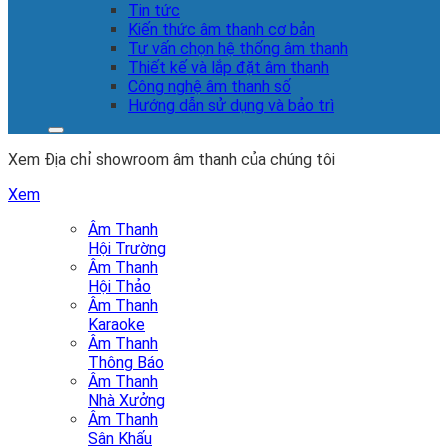
Tin tức
Kiến thức âm thanh cơ bản
Tư vấn chọn hệ thống âm thanh
Thiết kế và lắp đặt âm thanh
Công nghệ âm thanh số
Hướng dẫn sử dụng và bảo trì
Xem Địa chỉ showroom âm thanh của chúng tôi
Xem
Âm Thanh
Hội Trường
Âm Thanh
Hội Thảo
Âm Thanh
Karaoke
Âm Thanh
Thông Báo
Âm Thanh
Nhà Xưởng
Âm Thanh
Sân Khấu