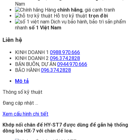
Nam
Hàng
chính hãng
, giá cạnh tranh
Hỗ trợ kỹ thuật
trọn đời
Dịch vụ bảo hành, bảo trì sản phẩm
nhanh
số 1 Việt Nam
Liên hệ
KINH DOANH 1
0988.970.666
KINH DOANH 2
096.374.2828
BÁN BUÔN, DỰ ÁN
0944.970.666
BẢO HÀNH
096.374.2828
Mô tả
Thông số kỹ thuật
Đang cập nhật ...
Xem cấu hình chi tiết
Khớp nối chân đế HY-ST7 được dùng để gắn hệ thống
dòng loa HX-7 với chân đế loa.