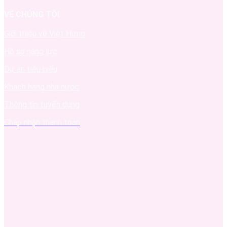
VỀ CHÚNG TÔI
Giới thiệu về Việt Hưng
Hồ sơ năng lực
Dự án tiêu biểu
Khách hàng nhà nước
Thông tin tuyển dụng
Chấp nhận thanh toán