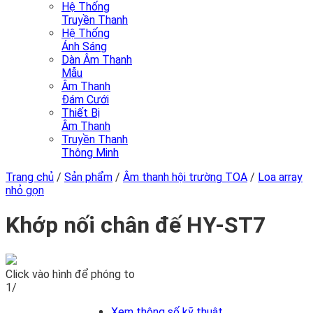
Hệ Thống
Truyền Thanh
Hệ Thống
Ánh Sáng
Dàn Âm Thanh
Mẫu
Âm Thanh
Đám Cưới
Thiết Bị
Âm Thanh
Truyền Thanh
Thông Minh
Trang chủ
/
Sản phẩm
/
Âm thanh hội trường TOA
/
Loa array
nhỏ gọn
Khớp nối chân đế HY-ST7
Click vào hình để phóng to
1/
Xem thông số kỹ thuật