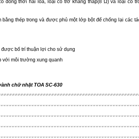
ồng thời hai loa, loại có trở kháng thấp(8 Ω) và loại có tr
m bằng thép trong và được phủ một lớp bột để chống lại các tá
được bố trí thuận lợi cho sử dụng
p với môi trường xung quanh
 vành chữ nhật TOA SC-630