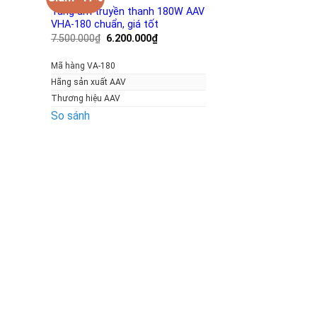
Tăng âm truyền thanh 180W AAV
VHA-180 chuẩn, giá tốt
Giá
Giá
7.500.000
₫
6.200.000
₫
gốc
hiện
là:
tại
Mã hàng VA-180
7.500.000₫.
là:
6.200.000₫.
Hãng sản xuất AAV
Thương hiệu AAV
So sánh