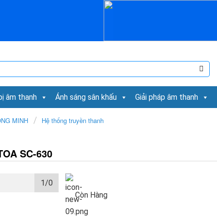
bị âm thanh
Ánh sáng sân khấu
Giải pháp âm thanh
/
ÔNG MINH
Hệ thống truyền thanh
TOA SC-630
1/
0
Còn Hàng