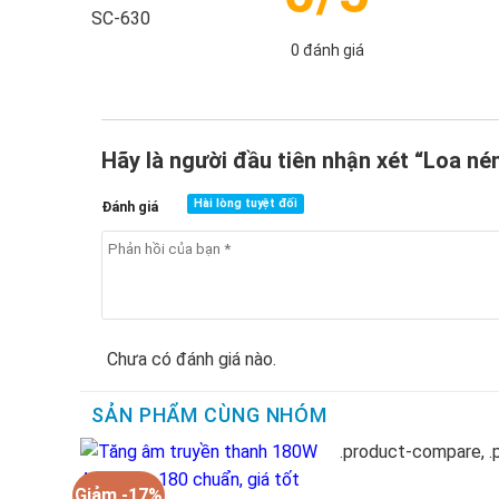
phí!
0 đánh giá
Hãy là người đầu tiên nhận xét “Loa n
Hài lòng tuyệt đối
Đánh giá
Chưa có đánh giá nào.
SẢN PHẨM CÙNG NHÓM
Giảm -17%