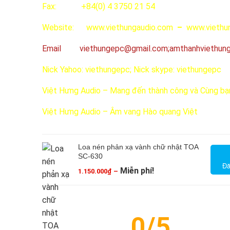
Fax: +84(0) 4 3750 21 54
Website: www.viethungaudio.com
–
www.viethu
Email
viethungepc@gmail.com
;
amthanhviethun
Nick Yahoo: viethungepc; Nick skype: viethungepc
Việt Hưng Audio – Mang đến thành công và Cùng bạ
Việt Hưng Audio – Âm vang Hào quang Việt
Loa nén phản xạ vành chữ nhật TOA
SC-630
Đă
Miễn phí!
1.150.000
₫
–
Khoảng
giá:
từ
1.150.000₫
đến
0/5
Miễn