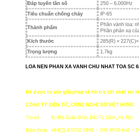
Đáp tuyến tần số
250 – 6,000Hz
Tiêu chuẩn chống cháy
IP-65
Phần vành loa: n
Thành phẩm
Phần phản xạ của
Kích thước
285(R) × 227(C)
Trọng lượng
1.7kg
LOA NEN PHAN XA VANH CHU NHAT TOA SC 630
Để được tư vấn giải pháp và hỗ trợ tốt nhất xin li
CÔNG TY ĐIỆN TỬ, CÔNG NGHỆ SỐ VIỆT HƯNG
Trụ sở: 8/486 Xuân Đỉnh, BắcTừ Liêm, Hà Nội
Điện thoại: +84(0) 4 3750 2898 – 098 8970 666 – 