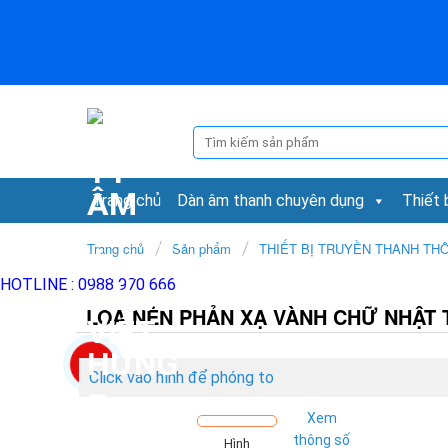
Skip
to
content
Tìm
kiếm:
Trang chủ
Dàn âm thanh chuyên dụng
Thiết 
/
/
Trang chủ
Sản phẩm
THIẾT BỊ TRUYỀN THANH TH
HOTLINE :
0988 970 666
LOA NÉN PHẢN XẠ VÀNH CHỮ NHẬT 
Click vào hình để phóng to
Xem
thông số
Hình