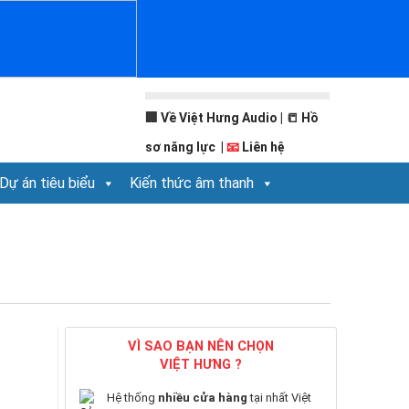
🏢
Về Việt Hưng Audio
| 📒
Hồ
sơ năng lực
|
📧
Liên hệ
Dự án tiêu biểu
Kiến thức âm thanh
VÌ SAO BẠN NÊN CHỌN
VIỆT HƯNG ?
Hệ thống
nhiều cửa hàng
tại nhất Việt