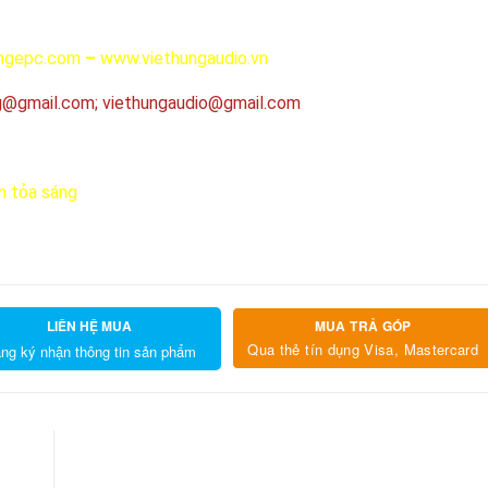
ngepc.com
–
www.viethungaudio.vn
g@gmail.com;
viethungaudio@gmail.com
n tỏa sáng
LIÊN HỆ MUA
MUA TRẢ GÓP
Qua thẻ tín dụng Visa, Mastercard
ng ký nhận thông tin sản phẩm
5
4