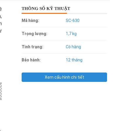
ệ
THÔNG SỐ KỸ THUẬT
,
Mã hàng:
SC-630
h
ư
Trọng lượng:
1,7 kg
Tình trạng:
Có hàng
Bảo hành:
12 tháng
Xem cấu hình chi tiết