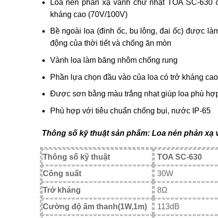
Loa nén phản xạ vành chữ nhật TOA SC-630 có đ
kháng cao (70V/100V)
Bề ngoài loa (đinh ốc, bu lông, đai ốc) được là
động của thời tiết và chống ăn mòn
Vành loa làm băng nhôm chống rung
Phần lựa chọn đầu vào của loa có trở kháng cao 
Được sơn bằng màu trắng nhạt giúp loa phù hợ
Phù hợp với tiêu chuẩn chống bụi, nước IP-65
Thông số kỹ thuật sản phẩm: Loa nén phản xạ
Thông số kỹ thuật
TOA SC-630
Công suất
30W
Trở kháng
8Ω
Cường độ âm thanh(1W,1m)
113dB