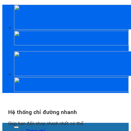
Skip
to
content
Hệ thống chỉ đường nhanh
Giúp bạn đến shop nhanh nhất có thể