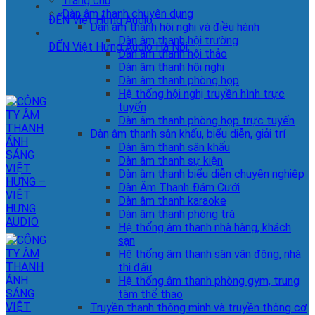
Trang chủ
Dàn âm thanh chuyên dụng
ĐẾN Việt Hưng Audio
Dàn âm thanh hội nghị và điều hành
Dàn âm thanh hội trường
ĐẾN Việt Hưng Audio Hà Nội
Dàn âm thanh hội thảo
Dàn âm thanh hội nghị
Dàn âm thanh phòng họp
Hệ thống hội nghị truyền hình trực
tuyến
Dàn âm thanh phòng họp trực tuyến
Dàn âm thanh sân khấu, biểu diễn, giải trí
Dàn âm thanh sân khấu
Dàn âm thanh sự kiện
Dàn âm thanh biểu diễn chuyên nghiệp
Dàn Âm Thanh Đám Cưới
Dàn âm thanh karaoke
Dàn âm thanh phòng trà
Hệ thống âm thanh nhà hàng, khách
sạn
Hệ thống âm thanh sân vận động, nhà
thi đấu
Hệ thống âm thanh phòng gym, trung
tâm thể thao
Truyền thanh thông minh và truyền thông cơ