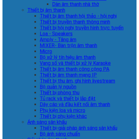
Dàn âm thanh nhà thờ
Thiết bị âm thanh
Thiết bị âm thanh hội thảo - hội nghị
Thiết bị truyền thanh thông minh
Thiết bị hội nghị truyền hình trực tuyến
Loa - Speakers
Amply - Tăng âm
MIXER- Bàn trộn âm thanh
Micro
Bộ xử lý tín hiệu âm thanh
Vang số và thiết bị xử lý Karaoke
Thiết bị âm thanh công cộng PA
Thiết bị âm thanh mạng IP
Thiết bị thu âm, ghi hình livestream
Bộ quản lý nguồn
Thiết bị phòng thu
Tủ rack và thiết bị lắp đặt
Dây cáp và đầu kết nối âm thanh
Phụ kiện loa và micro
Thiết bị phụ kiện khác
Ánh sáng sân khấu
Thiết bị-giải pháp ánh sáng sân khấu
Bộ ánh sáng chuẩn