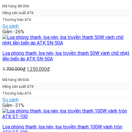
gốc
hiện
là:
tại
Mã hàng SN-30A
1.150.000₫.
là:
Hãng sản xuất ATK
800.000₫.
Thương hiệu ATK
So sánh
Giảm -26%
Loa phóng thanh, loa nén, loa truyền thanh 50W vành chữ nhật
liền biến áp ATK SN-50A
Giá
Giá
1.700.000
₫
1.250.000
₫
gốc
hiện
là:
tại
Mã hàng SN-50A
1.700.000₫.
là:
Hãng sản xuất ATK
1.250.000₫.
Thương hiệu ATK
So sánh
Giảm -31%
Loa phóng thanh, loa nén, loa truyền thanh 100W vành tròn