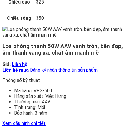
Chiều cao
325
Chiều rộng
350
Loa phóng thanh 50W AAV vành tròn, bền đẹp,
âm thanh vang xa, chất âm mạnh mẽ
Giá:
Liên hệ
Liên hệ mua
Đăng ký nhận thông tin sản phẩm
Thông số kỹ thuật
Mã hàng:
VPS-50T
Hãng sản xuất:
Việt Hưng
Thương hiệu:
AAV
Tình trạng:
Mới
Bảo hành:
3 năm
Xem cấu hình chi tiết