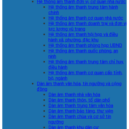
Hệ thống âm thanh đơn vị, cơ quan nhà nước
Hệ thống âm thanh trung tâm hành
chính
Hệ thống âm thanh cơ quan nhà nước
Hệ thống âm thanh doanh trại và đơn vị
lực lượng vũ trang
Hệ thống âm thanh hội họp và điều
hành xã, phường, đặc khu
Hệ thống âm thanh phòng họp UBND
Hệ thống âm thanh quốc phòng, an
ninh
Hệ thống âm thanh trung tâm chỉ huy,
điều hành
Hệ thống âm thanh cơ quan cấp tỉnh,
bộ, ngành
Dàn âm thanh văn hóa, tín ngưỡng và cộng
đồng
Dàn âm thanh nhà văn hóa
Dàn âm thanh thôn, tổ dân phố
Dàn âm thanh trung tâm văn hóa
Dàn âm thanh bảo tàng, thư viện
Dàn âm thanh chùa và cơ sở tín
ngưỡng
Dàn âm thanh khu dân cư