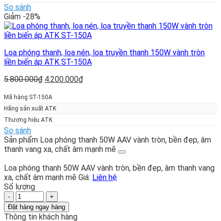
So sánh
Giảm -28%
Loa phóng thanh, loa nén, loa truyền thanh 150W vành tròn
liền biến áp ATK ST-150A
Giá
Giá
5.800.000
₫
4.200.000
₫
gốc
hiện
là:
tại
Mã hàng ST-150A
5.800.000₫.
là:
Hãng sản xuất ATK
4.200.000₫.
Thương hiệu ATK
So sánh
Sản phẩm Loa phóng thanh 50W AAV vành tròn, bền đẹp, âm
thanh vang xa, chất âm mạnh mẽ
Loa phóng thanh 50W AAV vành tròn, bền đẹp, âm thanh vang
xa, chất âm mạnh mẽ
Giá:
Liên hệ
Số lượng
Loa
phóng
Đặt hàng ngay hàng
thanh
Thông tin khách hàng