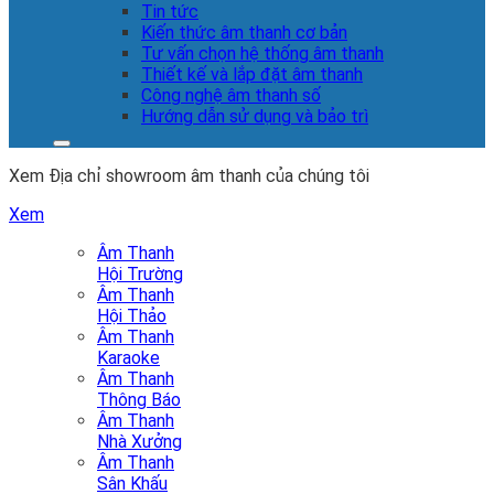
Tin tức
Kiến thức âm thanh cơ bản
Tư vấn chọn hệ thống âm thanh
Thiết kế và lắp đặt âm thanh
Công nghệ âm thanh số
Hướng dẫn sử dụng và bảo trì
Xem Địa chỉ showroom âm thanh của chúng tôi
Xem
Âm Thanh
Hội Trường
Âm Thanh
Hội Thảo
Âm Thanh
Karaoke
Âm Thanh
Thông Báo
Âm Thanh
Nhà Xưởng
Âm Thanh
Sân Khấu