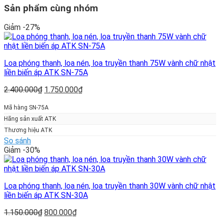
Sản phẩm cùng nhóm
Giảm -27%
Loa phóng thanh, loa nén, loa truyền thanh 75W vành chữ nhật
liền biến áp ATK SN-75A
Giá
Giá
2.400.000
₫
1.750.000
₫
gốc
hiện
là:
tại
Mã hàng SN-75A
2.400.000₫.
là:
Hãng sản xuất ATK
1.750.000₫.
Thương hiệu ATK
So sánh
Giảm -30%
Loa phóng thanh, loa nén, loa truyền thanh 30W vành chữ nhật
liền biến áp ATK SN-30A
Giá
Giá
1.150.000
₫
800.000
₫