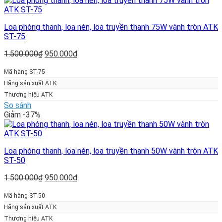
Loa phóng thanh, loa nén, loa truyền thanh 75W vành tròn ATK
ST-75
Giá
Giá
1.500.000
₫
950.000
₫
gốc
hiện
là:
tại
Mã hàng ST-75
1.500.000₫.
là:
Hãng sản xuất ATK
950.000₫.
Thương hiệu ATK
So sánh
Giảm -37%
Loa phóng thanh, loa nén, loa truyền thanh 50W vành tròn ATK
ST-50
Giá
Giá
1.500.000
₫
950.000
₫
gốc
hiện
là:
tại
Mã hàng ST-50
1.500.000₫.
là:
Hãng sản xuất ATK
950.000₫.
Thương hiệu ATK