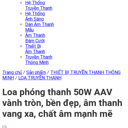
Hệ Thống
Truyền Thanh
Hệ Thống
Ánh Sáng
Dàn Âm Thanh
Mẫu
Âm Thanh
Đám Cưới
Thiết Bị
Âm Thanh
Truyền Thanh
Thông Minh
Trang chủ
/
Sản phẩm
/
THIẾT BỊ TRUYỀN THANH THÔNG
MINH
/
LOA TRUYỀN THANH
Loa phóng thanh 50W AAV
vành tròn, bền đẹp, âm thanh
vang xa, chất âm mạnh mẽ