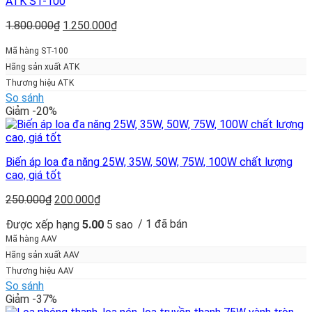
ATK ST-100
Giá
Giá
1.800.000
₫
1.250.000
₫
gốc
hiện
là:
tại
Mã hàng ST-100
1.800.000₫.
là:
Hãng sản xuất ATK
1.250.000₫.
Thương hiệu ATK
So sánh
Giảm -20%
Biến áp loa đa năng 25W, 35W, 50W, 75W, 100W chất lượng
cao, giá tốt
Giá
Giá
250.000
₫
200.000
₫
gốc
hiện
/ 1 đã bán
Được xếp hạng
5.00
5 sao
là:
tại
250.000₫.
là:
Mã hàng AAV
200.000₫.
Hãng sản xuất AAV
Thương hiệu AAV
So sánh
Giảm -37%