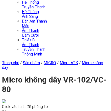
Hệ Thống
Truyền Thanh
Hệ Thống
Ánh Sáng
Dàn Âm Thanh
Mẫu
Âm Thanh
Đám Cưới
Thiết Bị
Âm Thanh
Truyền Thanh
Thông Minh
Trang chủ
/
Sản phẩm
/
MICRO
/
Micro ATK
/
Micro không
dây
Micro không dây VR-102/VC-
80
Click vào hình để phóng to