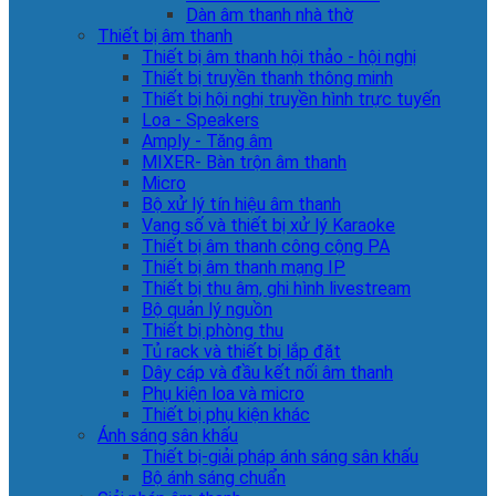
Dàn âm thanh nhà thờ
Thiết bị âm thanh
Thiết bị âm thanh hội thảo - hội nghị
Thiết bị truyền thanh thông minh
Thiết bị hội nghị truyền hình trực tuyến
Loa - Speakers
Amply - Tăng âm
MIXER- Bàn trộn âm thanh
Micro
Bộ xử lý tín hiệu âm thanh
Vang số và thiết bị xử lý Karaoke
Thiết bị âm thanh công cộng PA
Thiết bị âm thanh mạng IP
Thiết bị thu âm, ghi hình livestream
Bộ quản lý nguồn
Thiết bị phòng thu
Tủ rack và thiết bị lắp đặt
Dây cáp và đầu kết nối âm thanh
Phụ kiện loa và micro
Thiết bị phụ kiện khác
Ánh sáng sân khấu
Thiết bị-giải pháp ánh sáng sân khấu
Bộ ánh sáng chuẩn