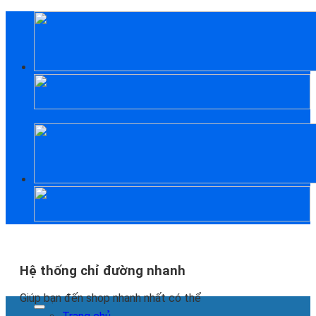
Skip
to
content
Hệ thống chỉ đường nhanh
Giúp bạn đến shop nhanh nhất có thể