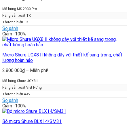
giá:
từ
Mã hàng MS-2930 Pro
4.050.000₫
Hãng sản xuất TK
đến
Thương hiệu TK
Miễn
So sánh
phí!
Giảm -100%
Micro Shure UGX8 II không dây với thiết kế sang trọng, chất
lượng hoàn hảo
Khoảng
2.800.000
₫
–
Miễn phí!
giá:
từ
Mã hàng Shure UGX8 II
2.800.000₫
Hãng sản xuất Việt Hưng
đến
Thương hiệu AAV
Miễn
So sánh
phí!
Giảm -100%
Bộ micro Shure BLX14/SM31