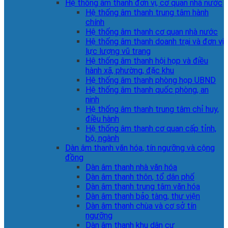
Hệ thống âm thanh đơn vị, cơ quan nhà nước
Hệ thống âm thanh trung tâm hành
chính
Hệ thống âm thanh cơ quan nhà nước
Hệ thống âm thanh doanh trại và đơn vị
lực lượng vũ trang
Hệ thống âm thanh hội họp và điều
hành xã, phường, đặc khu
Hệ thống âm thanh phòng họp UBND
Hệ thống âm thanh quốc phòng, an
ninh
Hệ thống âm thanh trung tâm chỉ huy,
điều hành
Hệ thống âm thanh cơ quan cấp tỉnh,
bộ, ngành
Dàn âm thanh văn hóa, tín ngưỡng và cộng
đồng
Dàn âm thanh nhà văn hóa
Dàn âm thanh thôn, tổ dân phố
Dàn âm thanh trung tâm văn hóa
Dàn âm thanh bảo tàng, thư viện
Dàn âm thanh chùa và cơ sở tín
ngưỡng
Dàn âm thanh khu dân cư