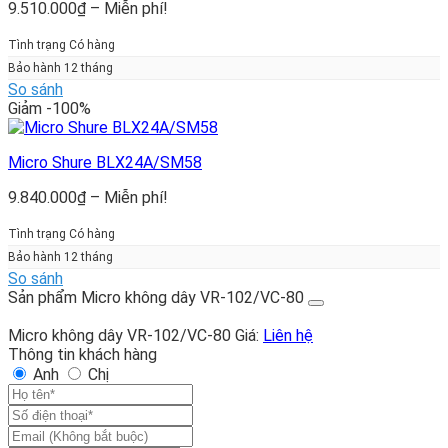
Khoảng
9.510.000
₫
–
Miễn phí!
giá:
từ
Tình trạng Có hàng
9.510.000₫
Bảo hành 12 tháng
đến
So sánh
Miễn
Giảm -100%
phí!
Micro Shure BLX24A/SM58
Khoảng
9.840.000
₫
–
Miễn phí!
giá:
từ
Tình trạng Có hàng
9.840.000₫
Bảo hành 12 tháng
đến
So sánh
Miễn
Sản phẩm Micro không dây VR-102/VC-80
phí!
Micro không dây VR-102/VC-80
Giá:
Liên hệ
Thông tin khách hàng
Anh
Chị