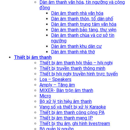
Dàn âm thanh văn hóa, tín ngưỡng và cộng
đồng
Dàn âm thanh nhà văn hóa
Dàn âm thanh thôn, tổ dân phố
Dàn âm thanh trung tâm văn hóa
Dàn âm thanh bảo tàng, thư viện
Dàn âm thanh chùa và cơ sở tín
ngưỡng
Dàn âm thanh khu dân cư
Dàn âm thanh nhà thờ
Thiết bị âm thanh
Thiết bị âm thanh hội thảo – hội nghị
Thiết bị truyền thanh thông minh
Thiết bị hội nghị truyền hình trực tuyến
Loa – Speakers
Amply – Tăng âm
MIXER- Bàn trộn âm thanh
Micro
Bộ xử lý tín hiệu âm thanh
Vang số và thiết bị xử lý Karaoke
Thiết bị âm thanh công cộng PA
Thiết bị âm thanh mạng IP
Thiết bị thu âm, ghi hình livestream
Bộ quản lý nguồn