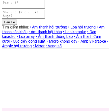
Liên Hệ
Tìm kiếm nhiều:
• Âm thanh hội trường
• Loa hội trường
• Âm
thanh sân khấu
• Âm thanh hội thảo
• Loa karaoke
• Dàn
karaoke
• Loa array
• Âm thanh thông báo
• Âm thanh đám
cưới
• Cục đẩy công suất
• Micro không dây
• Amply karaoke
•
Amply hội trường
• Mixer
• Vang số