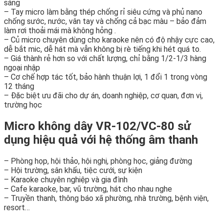
sáng
– Tay micro làm bằng thép chống rỉ siêu cứng và phủ nano
chống sước, nước, vân tay và chống cả bạc màu – bảo đảm
làm rơi thoải mái mà không hỏng .
– Củ micro chuyên dùng cho karaoke nên có độ nhậy cực cao,
dễ bắt mic, dễ hát mà vẫn không bị rè tiếng khi hét quá to.
– Giá thành rẻ hơn so với chất lượng, chỉ bằng 1/2-1/3 hàng
ngoại nhập
– Cơ chế hợp tác tốt, bảo hành thuận lợi, 1 đổi 1 trong vòng
12 tháng
– Đặc biệt ưu đãi cho dự án, doanh nghiệp, cơ quan, đơn vị,
trường học
Micro không dây VR-102/VC-80
sử
dụng hiệu quả với hệ thống âm thanh
– Phòng họp, hội thảo, hội nghị, phòng học, giảng đường
– Hội trường, sân khấu, tiệc cưới, sự kiện
– Karaoke chuyên nghiệp và gia đình
– Cafe karaoke, bar, vũ trường, hát cho nhau nghe
– Truyền thanh, thông báo xã phường, nhà trường, bệnh viện,
resort…