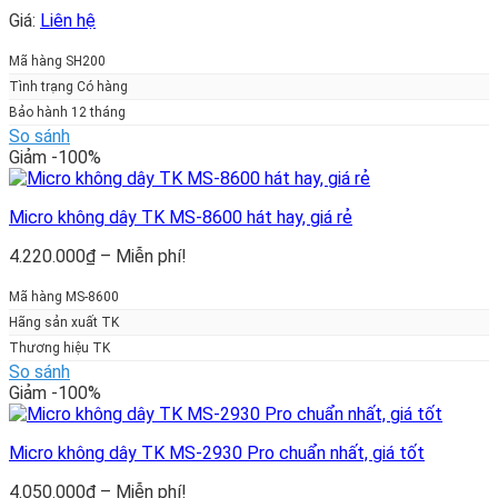
Giá:
Liên hệ
Mã hàng SH200
Tình trạng Có hàng
Bảo hành 12 tháng
So sánh
Giảm -100%
Micro không dây TK MS-8600 hát hay, giá rẻ
Khoảng
4.220.000
₫
–
Miễn phí!
giá:
từ
Mã hàng MS-8600
4.220.000₫
Hãng sản xuất TK
đến
Thương hiệu TK
Miễn
So sánh
phí!
Giảm -100%
Micro không dây TK MS-2930 Pro chuẩn nhất, giá tốt
Khoảng
4.050.000
₫
–
Miễn phí!