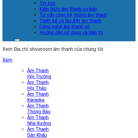
Tin tức
Kiến thức âm thanh cơ bản
Tư vấn chọn hệ thống âm thanh
Thiết kế và lắp đặt âm thanh
Công nghệ âm thanh số
Hướng dẫn sử dụng và bảo trì
Xem Địa chỉ showroom âm thanh của chúng tôi
Xem
Âm Thanh
Hội Trường
Âm Thanh
Hội Thảo
Âm Thanh
Karaoke
Âm Thanh
Thông Báo
Âm Thanh
Nhà Xưởng
Âm Thanh
Sân Khấu