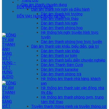
Trang chủ
Dàn âm thanh chuyên dụng
ĐẾN Việt Hưng Audio
Dàn âm thanh hội nghị và điều hành
Dàn âm thanh hội trường
ĐẾN Việt Hưng Audio Hà Nội
Dàn âm thanh hội thảo
Dàn âm thanh hội nghị
Dàn âm thanh phòng họp
Hệ thống hội nghị truyền hình trực
tuyến
Dàn âm thanh phòng họp trực tuyến
Dàn âm thanh sân khấu, biểu diễn, giải trí
Dàn âm thanh sân khấu
Dàn âm thanh sự kiện
Dàn âm thanh biểu diễn chuyên nghiệp
Dàn Âm Thanh Đám Cưới
Dàn âm thanh karaoke
Dàn âm thanh phòng trà
Hệ thống âm thanh nhà hàng, khách
sạn
Hệ thống âm thanh sân vận động, nhà
thi đấu
Hệ thống âm thanh phòng gym, trung
tâm thể thao
Truyền thanh thông minh và truyền thông cơ