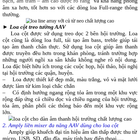
bạch, âm trầm – âm cao được rõ ràng
và khả năng phóng
âm xa hơn, tốt hơn so với các dòng loa Full-range thông
thường.
►
Loa cột treo tường AAV
Loa cột được sử dụng treo dọc 2 bên hội trường. Loa
cột cũng là dòng loa full, tái tạo âm bass, treble giúp tái
tạo âm thanh chân thực. Sử dụng loa cột giúp âm thanh
được truyền đều hơn trong khán phòng, tránh trường hợp
những người ngồi xa sân khấu không nghe rõ nội dung.
Loa đặc biệt hữu ích trong các cuộc họp, hội thảo, hội nghị
tại hội trường các quận, huyện.
– Loa được thiết kế đẹp mắt, màu trắng, vỏ và mặt lưới
được làm từ kim loại chắc chắn
– Có định hướng ngang rộng tỏa âm trong một khu vực
rộng đáp ứng cả chiều dọc và chiều ngang của hội trường,
tỏa âm, phân phối các thông báo đến một khu vực rộng
lớn.
2. Amply liền mixer đa năng AAV dùng cho loa cột
Amply giúp khuếch đại tín hiệu âm tần thấp được thu từ
micro, USB, SD, đầu đĩa, máy tính hay điện thoại,…