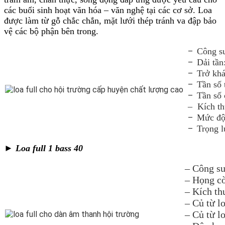
các buổi sinh hoạt văn hóa – văn nghệ tại các cơ sở. Loa
được làm từ gỗ chắc chắn, mặt lưới thép tránh va đập bảo
vệ các bộ phận bên trong.
Công s
–
Dải tần
–
Trở kh
–
Tần số 
–
Tần số 
–
– Kích t
Mức độ
–
Trọng l
–
► Loa full 1 bass 40
– Công s
– Họng cò
– Kích th
– Củ từ 
– Củ từ 