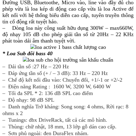
Đường USB, Bluetoothe, Micro vào, line vào đầy đủ cho
phép vừa là loa kép di động cao cấp vừa là loa Active để
kết nối với hệ thống biểu diễn cao cấp, tuyên truyền thông
tin cổ động rất tuyệt hảo.
– Dòng loa này công suất hữu dụng 300W – max660W,
độ nhạy 105 dB cho phép giải tần số từ 20Hz – 22 KHz
phát toàn dải âm thanh tuyệt vời.
* Loa Sub đôi bass 40
– Dải tần số :27 Hz – 220 Hz
– Đáp ứng tần số (+ / – 3 dB): 33 Hz – 220 Hz
– Chế độ kết nối đầu vào: Chuyển đổi, +1/-1 or +2/-2
– Điện năng Rating : 1600 W, 3200 W, 6400 W
– Tối đa SPL * 2: 136 dB SPL cao điểm
– Độ nhạy: 98 dB SPL
– Danh nghĩa Trở kháng: Song song: 4 ohms, Rời rạc: 8
ohms x 2
– Tunings: dbx DriveRack, tất cả các mô hình.
– Thùng: chữ nhật, 18 mm, 13 lớp gỗ dán cao cấp.
– Sơn phủ ngoài: đen DuraFlex nhám.