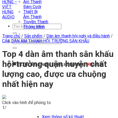
Âm Thanh
Đám Cưới
Thiết Bị
Âm Thanh
Truyền Thanh
Tìm
Thông Minh
kiếm:
Trang chủ
/
Sản phẩm
/
Dàn âm thanh hội nghị và điều hành
/
Tìm
CÁC DÀN ÂM THANH HỘI TRƯỜNG SÂN KHẤU
kiếm:
Top 4 dàn âm thanh sân khấu
hội trường quận huyện chất
🏢
Về Việt Hưng Audio
| 📒
Hồ sơ năng lực
|
📧
Liên hệ
lượng cao, được ưa chuộng
nhất hiện nay
Click vào hình để phóng to
1/
Xem thông số kỹ thuật