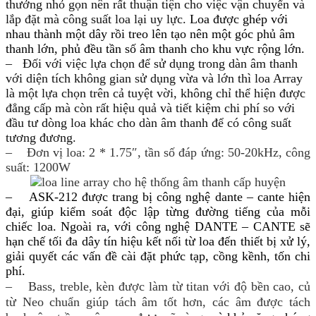
thưởng nhỏ gọn nên rất thuận tiện cho việc vận chuyển và
lắp đặt mà công suất loa lại uy lực.
Loa được ghép với
nhau thành một dây rồi treo lên tạo nên một góc phủ âm
thanh lớn, phủ đều tần số âm thanh cho khu vực rộng lớn.
– Đối với việc lựa chọn để sử dụng trong dàn âm thanh
với diện tích không gian sử dụng vừa và lớn thì loa Array
là
một lựa chọn trên cả tuyệt vời, không chỉ thể hiện được
đẳng cấp mà còn rất hiệu quả và tiết kiệm chi phí so với
đầu tư dòng loa
khác cho dàn âm thanh để có công suất
tương đương.
– Đơn vị loa: 2 * 1.75″, tần số đáp ứng: 50-20kHz, công
suất: 1200W
– ASK-212 được trang bị công nghệ dante – cante hiện
đại, giúp kiểm soát độc lập từng đường tiếng của mỗi
chiếc loa.
Ngoài ra, với công nghệ DANTE – CANTE sẽ
hạn chế tối đa dây tín hiệu kết nối từ loa đến thiết bị xử lý,
giải quyết các vấn đề cài đặt phức tạp, cồng kềnh, tốn chi
phí.
– Bass, treble, kèn được làm từ titan với độ bền cao, củ
từ Neo chuẩn giúp tách âm tốt hơn, các âm được tách