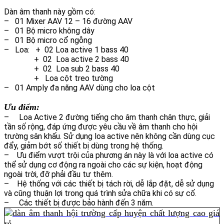
Dàn âm thanh này gồm có:
– 01 Mixer AAV 12 – 16 đường AAV
– 01
Bộ micro không dây
– 01
Bộ micro cổ ngỗng
–
Loa: + 02 Loa active 1 bass 40
+ 02 Loa active 2 bass 40
+ 02 Loa sub 2 bass 40
+ Loa cột treo tường
– 01
Amply đa năng AAV dùng cho loa cột
Ưu điểm:
– Loa Active 2 đường tiếng cho âm thanh chân thực, giải
tần số rộng, đáp ứng được yêu cầu về âm thanh cho hội
trường sân khấu. Sử dụng loa active nên không cần dùng cục
đẩy, giảm bớt số thiết bị dùng trong hệ thống.
– Ưu điểm vượt trội của phương án này là với loa active có
thể sử dụng cơ động ra ngoài cho các sự kiện, hoạt động
ngoài trời, đỡ phải đầu tư thêm.
– Hệ thống với các thiết bị tách rời, dễ lắp đặt, dễ sử dụng
và cũng thuận lợi trong quá trình sửa chữa khi có sự cố.
– Các thiết bị được bảo hành đến 3 năm.