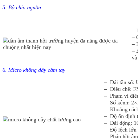
5. Bộ chia nguồn
– 
– 
– 
– 
và
6. Micro không dây cầm tay
– Dải tần số
– Điều chế: F
– Phạm vi điề
– Số kênh: 2×
– Khoảng các
– Độ ổn định t
– Dải động: 
– Độ lệch lớn
– Phản hồi âm