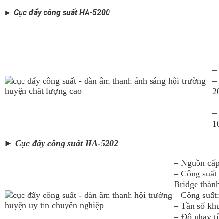
► Cục đẩy công suất HA-5200
–
–
–
–
2
–
–
1
► Cục đẩy công suất HA-5202
– Nguồn cấp
– Công suất 
Bridge thành
– Công suất
– Tần số kh
– Độ nhạy t