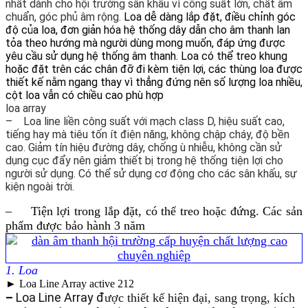
nhất dành cho hội trường sân khấu vì công suất lớn, chất âm
chuẩn, góc phủ âm rộng.
Loa dễ dàng lắp đặt, điều chỉnh góc
độ của loa, đơn giản hóa hệ thống dây dẫn cho âm thanh lan
tỏa theo hướng mà người dùng mong muốn, đáp ứng được
yêu cầu sử dụng hệ thống âm thanh. Loa có thể treo khung
hoặc đặt trên các chân đỡ đi kèm tiện lợi, các thùng loa được
thiết kế nằm ngang thay vì thẳng đứng nên số lượng loa nhiều,
cột loa vẫn có chiều cao phù hợp
loa array
– Loa line liền công suất với mạch class D, hiệu suất cao,
tiếng hay mà tiêu tốn ít điện năng, không chập cháy, độ bền
cao. Giảm tín hiệu đường dây, chống ù nhiễu, không cần sử
dụng cục đẩy nên giảm thiết bị trong hệ thống tiện lợi cho
người sử dụng. Có thể sử dụng cơ động cho các sân khấu, sự
kiện ngoài trời.
– Tiện lợi trong lắp đặt, có thể treo hoặc đứng. Các sản
phẩm được bảo hành 3 năm
1. Loa
► Loa Line Array active 212
–
Loa Line Array đ
ược thiết kế hiện đại, sang trọng, kích