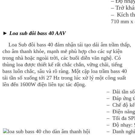
– Độ nhạ
– Trở khá
– Kích t
710 mm x
► Loa sub đôi bass 40 AAV
Loa Sub đôi bass 40 đảm nhận tái tạo dải âm trầm thấp,
cho âm thanh khỏe, mạnh mẽ phù hợp cho các sự kiện
trong nhà hoặc ngoài trời, các buổi diễn văn nghệ. Có
thùng loa được thiết kế rất chắc chắn, vững chãi, tiếng
bass luôn chắc, sâu và rõ ràng. Một cặp loa trầm bass 40
tải tần số xuống tới 27 Hz trong lúc xử lý một công suất
lên đến 1600W điện liên tục tác động.
– Dải tần số
– Đáp ứng tầ
– Chế độ kết
– Điện năng
– Tối đa SP
– Độ nhạy:
– Danh nghĩ