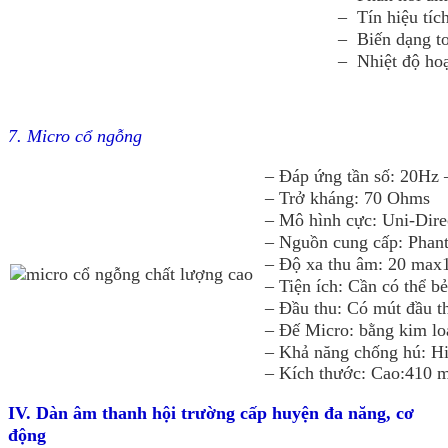
– Tín hiệu tíc
– Biến dạng t
– Nhiệt độ ho
7. Micro cổ ngỗng
– Đáp ứng tần số: 20Hz
– Trở kháng: 70 Ohms
– Mô hình cực:
Uni-Dire
– Nguồn cung cấp: Pha
– Độ xa thu âm: 20 max
– Tiện ích: Cần có thể bẻ
– Đầu thu: Có mút đầu th
– Đế Micro: bằng kim loạ
– Khả năng chống hú: H
– Kích thước: Cao:410 
IV. Dàn âm thanh hội trường cấp huyện đa năng, cơ
động