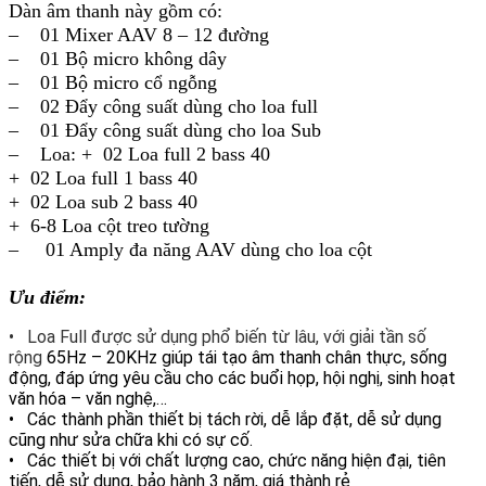
Dàn âm thanh này gồm có:
– 01 Mixer AAV 8 – 12 đường
– 01 Bộ micro không dây
– 01 Bộ micro cổ ngỗng
– 02 Đẩy công suất dùng cho loa full
– 01 Đẩy công suất dùng cho loa Sub
– Loa: + 02 Loa full 2 bass 40
+ 02 Loa full 1 bass 40
+ 02 Loa sub 2 bass 40
+ 6-8 Loa cột treo tường
– 01 Amply đa năng AAV dùng cho loa cột
Ưu điểm:
•
Loa Full được sử dụng phổ biến từ lâu, với giải tần số
rộng
65Hz – 20KHz giúp tái tạo âm thanh chân thực, sống
động, đáp ứng yêu cầu cho các buổi họp, hội nghị, sinh hoạt
văn hóa – văn nghệ,…
• Các thành phần thiết bị tách rời, dễ lắp đặt, dễ sử dụng
cũng như sửa chữa khi có sự cố.
• Các thiết bị với chất lượng cao, chức năng hiện đại, tiên
tiến, dễ sử dụng, bảo hành 3 năm, giá thành rẻ