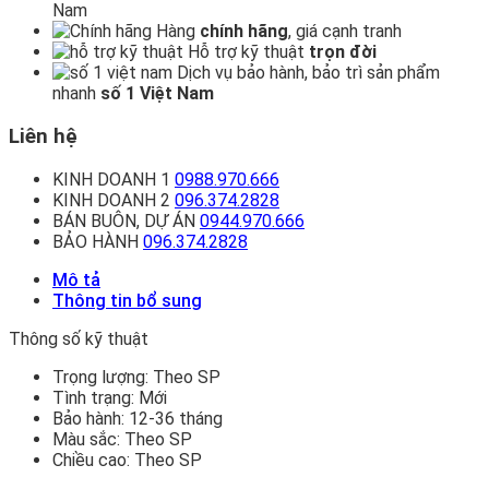
Nam
Hàng
chính hãng
, giá cạnh tranh
Hỗ trợ kỹ thuật
trọn đời
Dịch vụ bảo hành, bảo trì sản phẩm
nhanh
số 1 Việt Nam
Liên hệ
KINH DOANH 1
0988.970.666
KINH DOANH 2
096.374.2828
BÁN BUÔN, DỰ ÁN
0944.970.666
BẢO HÀNH
096.374.2828
Mô tả
Thông tin bổ sung
Thông số kỹ thuật
Trọng lượng:
Theo SP
Tình trạng:
Mới
Bảo hành:
12-36 tháng
Màu sắc:
Theo SP
Chiều cao:
Theo SP