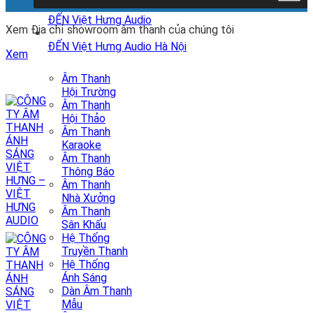
ĐẾN Việt Hưng Audio
Xem Địa chỉ showroom âm thanh của chúng tôi
ĐẾN Việt Hưng Audio Hà Nội
Xem
Âm Thanh
Hội Trường
Âm Thanh
Hội Thảo
Âm Thanh
Karaoke
Âm Thanh
Thông Báo
Âm Thanh
Nhà Xưởng
Âm Thanh
Sân Khấu
Hệ Thống
Truyền Thanh
Hệ Thống
Ánh Sáng
Dàn Âm Thanh
Mẫu