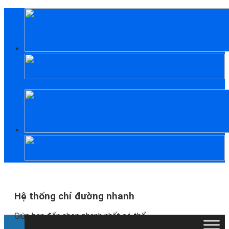
Skip
to
content
Hệ thống chỉ đường nhanh
Giúp bạn đến shop nhanh nhất có thể