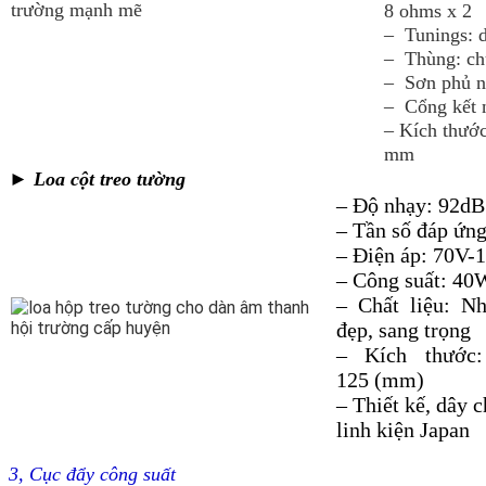
8 ohms x 2
– Tunings: d
– Thùng: chữ
– Sơn phủ n
– Cổng kết 
– Kích thướ
mm
► Loa cột treo tường
– Độ nhạy: 92dB
– Tần số đáp ứ
– Điện áp: 70V-
– Công suất: 4
– Chất liệu: N
đẹp, sang trọng
– Kích thướ
125 (mm)
– Thiết kế, dây 
linh kiện Japan
3, Cục đẩy công suất