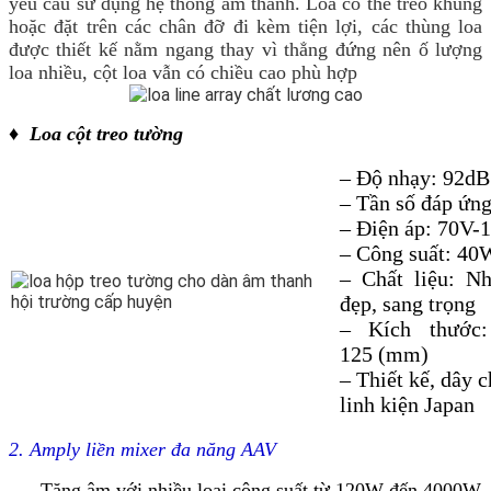
yêu cầu sử dụng hệ thống âm thanh. Loa có thể treo khung
hoặc đặt trên các chân đỡ đi kèm tiện lợi, các thùng loa
được thiết kế nằm ngang thay vì thẳng đứng nên ố lượng
loa nhiều, cột loa vẫn có chiều cao phù hợp
♦
Loa cột treo tường
– Độ nhạy: 92dB
– Tần số đáp ứ
– Điện áp: 70V-
– Công suất: 4
– Chất liệu: N
đẹp, sang trọng
– Kích thướ
125 (mm)
– Thiết kế, dây 
linh kiện Japan
2. Amply liền mixer đa năng AAV
– Tăng âm với nhiều loại công suất từ 120W đến 4000W