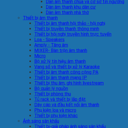
Dàn âm thanh chùa và cơ sở tín ngưỡng
Dàn âm thanh khu dân cư
Dàn âm thanh nhà thờ
Thiết bị âm thanh
Thiết bị âm thanh hội thảo - hội nghị
Thiết bị truyền thanh thông minh
Thiết bị hội nghị truyền hình trực tuyến
Loa - Speakers
Amply - Tăng âm
MIXER- Bàn trộn âm thanh
Micro
Bộ xử lý tín hiệu âm thanh
Vang số và thiết bị xử lý Karaoke
Thiết bị âm thanh công cộng PA
Thiết bị âm thanh mạng IP
Thiết bị thu âm, ghi hình livestream
Bộ quản lý nguồn
Thiết bị phòng thu
Tủ rack và thiết bị lắp đặt
Dây cáp và đầu kết nối âm thanh
Phụ kiện loa và micro
Thiết bị phụ kiện khác
Ánh sáng sân khấu
Thiết bị-giải pháp ánh sáng sân khấu