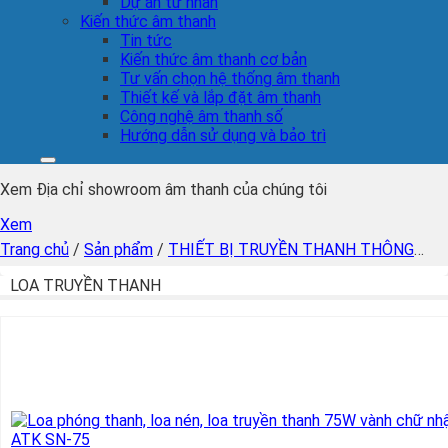
Dự án tư nhân
Kiến thức âm thanh
Tin tức
Kiến thức âm thanh cơ bản
Tư vấn chọn hệ thống âm thanh
Thiết kế và lắp đặt âm thanh
Công nghệ âm thanh số
Hướng dẫn sử dụng và bảo trì
Xem Địa chỉ showroom âm thanh của chúng tôi
Xem
Trang chủ
/
Sản phẩm
/
THIẾT BỊ TRUYỀN THANH THÔNG
MINH
/
LOA TRUYỀN THANH
/
Trang 2
LOA TRUYỀN THANH