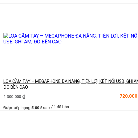
LOA CẦM TAY – MEGAPHONE ĐA NĂNG, TIỆN LỢI, KẾT NỐI USB, GHI Â
ĐỘ BỀN CAO
Giá
Giá
720.000
₫
1.300.000
gốc
hiện
là:
tại
/ 1 đã bán
Được xếp hạng
5.00
5 sao
1.300.000₫.
là:
720.000₫.