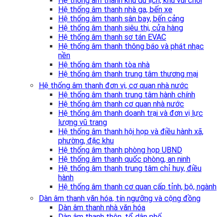
Hệ thống âm thanh khu du lịch, khu vui chơi
Hệ thống âm thanh nhà ga, bến xe
Hệ thống âm thanh sân bay, bến cảng
Hệ thống âm thanh siêu thị, cửa hàng
Hệ thống âm thanh sơ tán EVAC
Hệ thống âm thanh thông báo và phát nhạc
nền
Hệ thống âm thanh tòa nhà
Hệ thống âm thanh trung tâm thương mại
Hệ thống âm thanh đơn vị, cơ quan nhà nước
Hệ thống âm thanh trung tâm hành chính
Hệ thống âm thanh cơ quan nhà nước
Hệ thống âm thanh doanh trại và đơn vị lực
lượng vũ trang
Hệ thống âm thanh hội họp và điều hành xã,
phường, đặc khu
Hệ thống âm thanh phòng họp UBND
Hệ thống âm thanh quốc phòng, an ninh
Hệ thống âm thanh trung tâm chỉ huy, điều
hành
Hệ thống âm thanh cơ quan cấp tỉnh, bộ, ngành
Dàn âm thanh văn hóa, tín ngưỡng và cộng đồng
Dàn âm thanh nhà văn hóa
Dàn âm thanh thôn, tổ dân phố