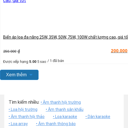
Biến áp loa đa năng 25W, 35W, 50W, 75W, 100W chất lượng cao, giá tố
Giá
Giá
200.000
₫
250.000
gốc
hiện
là:
tại
/ 1 đã bán
Được xếp hạng
5.00
5 sao
250.000₫.
là:
200.000₫.
Xem thêm
Tìm kiếm nhiều:
• Âm thanh hội trường
• Loa hội trường
• Âm thanh sân khấu
• Âm thanh hội thảo
• Loa karaoke
• Dàn karaoke
• Loa array
• Âm thanh thông báo