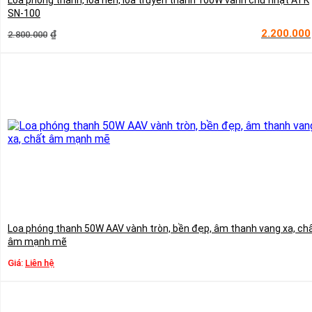
Loa phóng thanh, loa nén, loa truyền thanh 100W vành chữ nhật ATK
SN-100
Giá
Giá
2.200.000
₫
2.800.000
gốc
hiện
là:
tại
2.800.000₫.
là:
2.200.000₫.
Loa phóng thanh 50W AAV vành tròn, bền đẹp, âm thanh vang xa, ch
âm mạnh mẽ
Giá:
Liên hệ