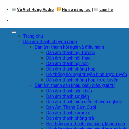
Về Việt Hưng Audio
|
Hồ sơ năng lực
|
Liên hệ
Trang chủ
Dàn âm thanh chuyên dụng
Dàn âm thanh hội nghị và điều hành
Dàn âm thanh hội trường
Dàn âm thanh hội thảo
Dàn âm thanh hội nghị
Dàn âm thanh phòng họp
Hệ thống hội nghị truyền hình trực tuyến
Dàn âm thanh phòng họp trực tuyến
Dàn âm thanh sân khấu, biểu diễn, giải trí
Dàn âm thanh sân khấu
Dàn âm thanh sự kiện
Dàn âm thanh biểu diễn chuyên nghiệp
Dàn Âm Thanh Đám Cưới
Dàn âm thanh karaoke
Dàn âm thanh phòng trà
Hệ thống âm thanh nhà hàng, khách sạn