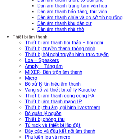
Dàn âm thanh trung tâm văn hóa
Dàn âm thanh bảo tàng, thư viện
Dàn âm thanh chùa và cơ sở tín ngưỡng
Dàn âm thanh khu dân cư
Dàn âm thanh nhà thờ
Thiết bị âm thanh
Thiết bị âm thanh hội thảo – hội nghị
Thiết bị truyền thanh thông minh
Thiết bị hội nghị truyền hình trực tuyến
Loa – Speakers
Amply – Tăng âm
MIXER- Bàn trộn âm thanh
Micro
Bộ xử lý tín hiệu âm thanh
Vang số và thiết bị xử lý Karaoke
Thiết bị âm thanh công cộng PA
Thiết bị âm thanh mạng IP
Thiết bị thu âm, ghi hình livestream
Bộ quản lý nguồn
Thiết bị phòng thu
Tủ rack và thiết bị lắp đặt
Dây cáp và đầu kết nối âm thanh
Phụ kiện loa và micro