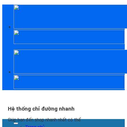
Skip
to
content
Hệ thống chỉ đường nhanh
Giúp bạn đến shop nhanh nhất có thể