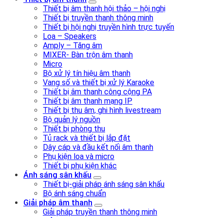
Thiết bị âm thanh hội thảo – hội nghị
Thiết bị truyền thanh thông minh
Thiết bị hội nghị truyền hình trực tuyến
Loa – Speakers
Amply – Tăng âm
MIXER- Bàn trộn âm thanh
Micro
Bộ xử lý tín hiệu âm thanh
Vang số và thiết bị xử lý Karaoke
Thiết bị âm thanh công cộng PA
Thiết bị âm thanh mạng IP
Thiết bị thu âm, ghi hình livestream
Bộ quản lý nguồn
Thiết bị phòng thu
Tủ rack và thiết bị lắp đặt
Dây cáp và đầu kết nối âm thanh
Phụ kiện loa và micro
Thiết bị phụ kiện khác
Ánh sáng sân khấu
Thiết bị-giải pháp ánh sáng sân khấu
Bộ ánh sáng chuẩn
Giải pháp âm thanh
Giải pháp truyền thanh thông minh