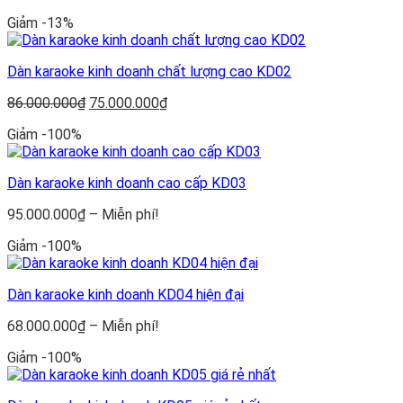
gốc
hiện
Giảm -13%
là:
tại
68.500.000₫.
là:
55.200.000₫.
Dàn karaoke kinh doanh chất lượng cao KD02
Giá
Giá
86.000.000
₫
75.000.000
₫
gốc
hiện
Giảm -100%
là:
tại
86.000.000₫.
là:
75.000.000₫.
Dàn karaoke kinh doanh cao cấp KD03
Khoảng
95.000.000
₫
–
Miễn phí!
giá:
Giảm -100%
từ
95.000.000₫
đến
Dàn karaoke kinh doanh KD04 hiện đại
Miễn
phí!
Khoảng
68.000.000
₫
–
Miễn phí!
giá:
Giảm -100%
từ
68.000.000₫
đến