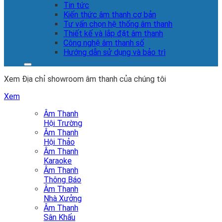
Tin tức
Kiến thức âm thanh cơ bản
Tư vấn chọn hệ thống âm thanh
Thiết kế và lắp đặt âm thanh
Công nghệ âm thanh số
Hướng dẫn sử dụng và bảo trì
Xem Địa chỉ showroom âm thanh của chúng tôi
Xem
Âm Thanh
Hội Trường
Âm Thanh
Hội Thảo
Âm Thanh
Karaoke
Âm Thanh
Thông Báo
Âm Thanh
Nhà Xưởng
Âm Thanh
Sân Khấu