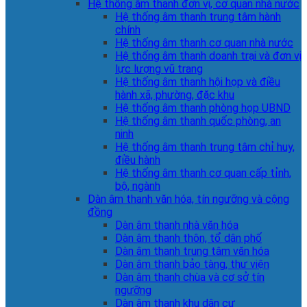
Hệ thống âm thanh đơn vị, cơ quan nhà nước
Hệ thống âm thanh trung tâm hành
chính
Hệ thống âm thanh cơ quan nhà nước
Hệ thống âm thanh doanh trại và đơn vị
lực lượng vũ trang
Hệ thống âm thanh hội họp và điều
hành xã, phường, đặc khu
Hệ thống âm thanh phòng họp UBND
Hệ thống âm thanh quốc phòng, an
ninh
Hệ thống âm thanh trung tâm chỉ huy,
điều hành
Hệ thống âm thanh cơ quan cấp tỉnh,
bộ, ngành
Dàn âm thanh văn hóa, tín ngưỡng và cộng
đồng
Dàn âm thanh nhà văn hóa
Dàn âm thanh thôn, tổ dân phố
Dàn âm thanh trung tâm văn hóa
Dàn âm thanh bảo tàng, thư viện
Dàn âm thanh chùa và cơ sở tín
ngưỡng
Dàn âm thanh khu dân cư