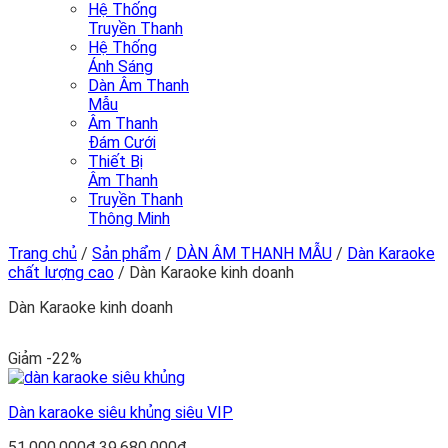
Hệ Thống
Truyền Thanh
Hệ Thống
Ánh Sáng
Dàn Âm Thanh
Mẫu
Âm Thanh
Đám Cưới
Thiết Bị
Âm Thanh
Truyền Thanh
Thông Minh
Trang chủ
/
Sản phẩm
/
DÀN ÂM THANH MẪU
/
Dàn Karaoke
chất lượng cao
/
Dàn Karaoke kinh doanh
Dàn Karaoke kinh doanh
Giảm -22%
Dàn karaoke siêu khủng siêu VIP
Giá
Giá
51.000.000
₫
39.680.000
₫