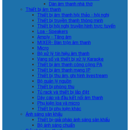
Dàn âm thanh nhà thờ
Thiết bị âm thanh
Thiết bị âm thanh hội thảo - hội nghị
Thiết bị truyền thanh thông minh
Thiết bị hội nghị truyền hình trực tuyến
Loa - Speakers
Amply - Tăng âm
MIXER- Bàn trộn âm thanh
Micro
Bộ xử lý tín hiệu âm thanh
Vang số và thiết bị xử lý Karaoke
Thiết bị âm thanh công cộng PA
Thiết bị âm thanh mạng IP
Thiết bị thu âm, ghi hình livestream
Bộ quản lý nguồn
Thiết bị phòng thu
Tủ rack và thiết bị lắp đặt
Dây cáp và đầu kết nối âm thanh
Phụ kiện loa và micro
Thiết bị phụ kiện khác
Ánh sáng sân khấu
Thiết bị-giải pháp ánh sáng sân khấu
Bộ ánh sáng chuẩn