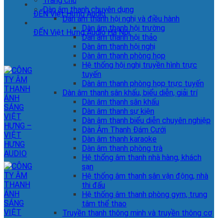
Trang chủ
Dàn âm thanh chuyên dụng
ĐẾN Việt Hưng Audio
Dàn âm thanh hội nghị và điều hành
Dàn âm thanh hội trường
ĐẾN Việt Hưng Audio Hà Nội
Dàn âm thanh hội thảo
Dàn âm thanh hội nghị
Dàn âm thanh phòng họp
Hệ thống hội nghị truyền hình trực
tuyến
Dàn âm thanh phòng họp trực tuyến
Dàn âm thanh sân khấu, biểu diễn, giải trí
Dàn âm thanh sân khấu
Dàn âm thanh sự kiện
Dàn âm thanh biểu diễn chuyên nghiệp
Dàn Âm Thanh Đám Cưới
Dàn âm thanh karaoke
Dàn âm thanh phòng trà
Hệ thống âm thanh nhà hàng, khách
sạn
Hệ thống âm thanh sân vận động, nhà
thi đấu
Hệ thống âm thanh phòng gym, trung
tâm thể thao
Truyền thanh thông minh và truyền thông cơ