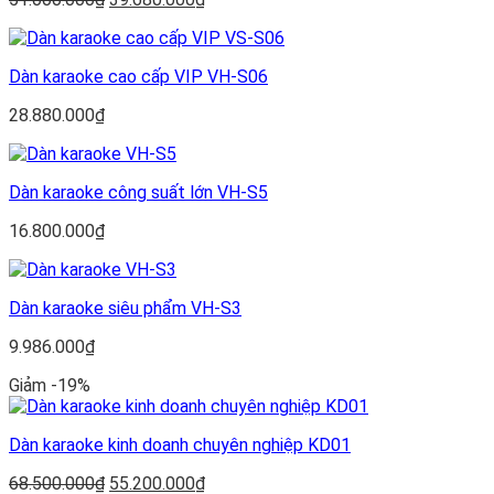
gốc
hiện
là:
tại
51.000.000₫.
là:
Dàn karaoke cao cấp VIP VH-S06
39.680.000₫.
28.880.000
₫
Dàn karaoke công suất lớn VH-S5
16.800.000
₫
Dàn karaoke siêu phẩm VH-S3
9.986.000
₫
Giảm -19%
Dàn karaoke kinh doanh chuyên nghiệp KD01
Giá
Giá
68.500.000
₫
55.200.000
₫