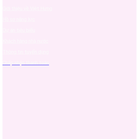
Giới thiệu về Việt Hưng
Hồ sơ năng lực
Dự án tiêu biểu
Khách hàng nhà nước
Thông tin tuyển dụng
Chấp nhận thanh toán